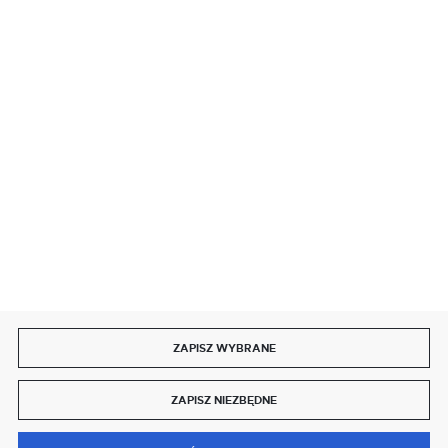
BEZPIECZNE PŁATNOŚCI
SZYBKA DOSTAWA
DOŁĄCZ DO NAS
ZAPISZ WYBRANE
Copyright by delmet.pl
ZAPISZ NIEZBĘDNE
Agencja interaktywna
[ti]
Powered by
2ClickShop®
0