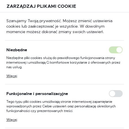
Przejdź do treści.
Przejdź do menu.
Przejdź do wyszukiwarki.
ZARZĄDZAJ PLIKAMI COOKIE
USTAWIENIA REGIONALNE
Szanujemy Twoją prywatność. Możesz zmienić ustawienia
cookies lub zaakceptować je wszystkie. W dowolnym
Lokalizacja
momencie możesz dokonać zmiany swoich ustawień.
Polska
BHP
Odzież trudnopalna
Bluzy trudnopalne
Język
Niezbędne
polski
Poprzedni
Następny
Niezbędne pliki cookies służą do prawidłowego funkcjonowania strony
internetowej i umożliwiają Ci komfortowe korzystanie z oferowanych przez
Waluta
nas usług.
Bluza trudnopalna Bizflame
Polski złoty (PLN)
Pliki cookies odpowiadają na podejmowane przez Ciebie działania w celu
Więcej
m.in. dostosowania Twoich ustawień preferencji prywatności, logowania czy
Work, kolor granatowy,
wypełniania formularzy. Dzięki plikom cookies strona, z której korzystasz,
może działać bez zakłóceń.
rozmiar L
ZAPISZ
Funkcjonalne i personalizacyjne
Tego typu pliki cookies umożliwiają stronie internetowej zapamiętanie
wprowadzonych przez Ciebie ustawień oraz personalizację określonych
funkcjonalności czy prezentowanych treści.
Dzięki tym plikom cookies możemy zapewnić Ci większy komfort
Więcej
korzystania z funkcjonalności naszej strony poprzez dopasowanie jej do
Twoich indywidualnych preferencji. Wyrażenie zgody na funkcjonalne i