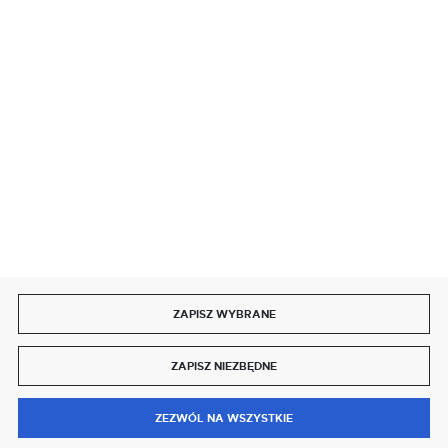
SZYBKA DOSTAWA
DOŁĄCZ DO NAS
ZAPISZ WYBRANE
Copyright by delmet.pl
ZAPISZ NIEZBĘDNE
Agencja interaktywna
[ti]
Powered by
2ClickShop®
0
ZEZWÓL NA WSZYSTKIE
MENU
SZUKAJ
SCHOWEK
MOJE KONTO
KOSZYK