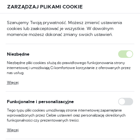
Przejdź do treści.
Przejdź do menu.
Przejdź do wyszukiwarki.
ZARZĄDZAJ PLIKAMI COOKIE
USTAWIENIA REGIONALNE
Szanujemy Twoją prywatność. Możesz zmienić ustawienia
cookies lub zaakceptować je wszystkie. W dowolnym
Lokalizacja
momencie możesz dokonać zmiany swoich ustawień.
Polska
BHP
Odzież trudnopalna
Bluzy trudnopalne
Język
Niezbędne
polski
Poprzedni
Następny
Niezbędne pliki cookies służą do prawidłowego funkcjonowania strony
internetowej i umożliwiają Ci komfortowe korzystanie z oferowanych przez
Waluta
nas usług.
Bluza trudnopalna Bizflame
Polski złoty (PLN)
Pliki cookies odpowiadają na podejmowane przez Ciebie działania w celu
Więcej
m.in. dostosowania Twoich ustawień preferencji prywatności, logowania czy
Work, kolor szary, rozmiar L
wypełniania formularzy. Dzięki plikom cookies strona, z której korzystasz,
może działać bez zakłóceń.
ZAPISZ
Funkcjonalne i personalizacyjne
Tego typu pliki cookies umożliwiają stronie internetowej zapamiętanie
wprowadzonych przez Ciebie ustawień oraz personalizację określonych
funkcjonalności czy prezentowanych treści.
Dzięki tym plikom cookies możemy zapewnić Ci większy komfort
Więcej
korzystania z funkcjonalności naszej strony poprzez dopasowanie jej do
Twoich indywidualnych preferencji. Wyrażenie zgody na funkcjonalne i