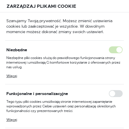
Przejdź do treści.
Przejdź do menu.
Przejdź do wyszukiwarki.
ZARZĄDZAJ PLIKAMI COOKIE
USTAWIENIA REGIONALNE
Szanujemy Twoją prywatność. Możesz zmienić ustawienia
cookies lub zaakceptować je wszystkie. W dowolnym
Lokalizacja
momencie możesz dokonać zmiany swoich ustawień.
Polska
BHP
Odzież trudnopalna
Bluzy trudnopalne
Język
Niezbędne
polski
Poprzedni
Następny
Niezbędne pliki cookies służą do prawidłowego funkcjonowania strony
internetowej i umożliwiają Ci komfortowe korzystanie z oferowanych przez
Waluta
nas usług.
Bluza trudnopalna damska
Polski złoty (PLN)
Pliki cookies odpowiadają na podejmowane przez Ciebie działania w celu
Więcej
m.in. dostosowania Twoich ustawień preferencji prywatności, logowania czy
Bizflame Work, kolor
wypełniania formularzy. Dzięki plikom cookies strona, z której korzystasz,
może działać bez zakłóceń.
granatowy, rozmiar XXL
ZAPISZ
Funkcjonalne i personalizacyjne
Tego typu pliki cookies umożliwiają stronie internetowej zapamiętanie
wprowadzonych przez Ciebie ustawień oraz personalizację określonych
funkcjonalności czy prezentowanych treści.
Dzięki tym plikom cookies możemy zapewnić Ci większy komfort
Więcej
korzystania z funkcjonalności naszej strony poprzez dopasowanie jej do
Twoich indywidualnych preferencji. Wyrażenie zgody na funkcjonalne i