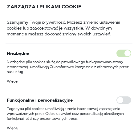
Przejdź do treści.
Przejdź do menu.
Przejdź do wyszukiwarki.
ZARZĄDZAJ PLIKAMI COOKIE
USTAWIENIA REGIONALNE
Szanujemy Twoją prywatność. Możesz zmienić ustawienia
cookies lub zaakceptować je wszystkie. W dowolnym
Lokalizacja
momencie możesz dokonać zmiany swoich ustawień.
Polska
BHP
Odzież trudnopalna
Bluzy trudnopalne
Język
Niezbędne
polski
Poprzedni
Następny
Niezbędne pliki cookies służą do prawidłowego funkcjonowania strony
internetowej i umożliwiają Ci komfortowe korzystanie z oferowanych przez
Waluta
nas usług.
Bluza trudnopalna
Polski złoty (PLN)
Pliki cookies odpowiadają na podejmowane przez Ciebie działania w celu
Więcej
m.in. dostosowania Twoich ustawień preferencji prywatności, logowania czy
ostrzegawcza Multi-Norm,
wypełniania formularzy. Dzięki plikom cookies strona, z której korzystasz,
może działać bez zakłóceń.
kolor żółty/granatowy,
ZAPISZ
Funkcjonalne i personalizacyjne
rozmiar XXL
Tego typu pliki cookies umożliwiają stronie internetowej zapamiętanie
wprowadzonych przez Ciebie ustawień oraz personalizację określonych
funkcjonalności czy prezentowanych treści.
Dzięki tym plikom cookies możemy zapewnić Ci większy komfort
Więcej
korzystania z funkcjonalności naszej strony poprzez dopasowanie jej do
Twoich indywidualnych preferencji. Wyrażenie zgody na funkcjonalne i