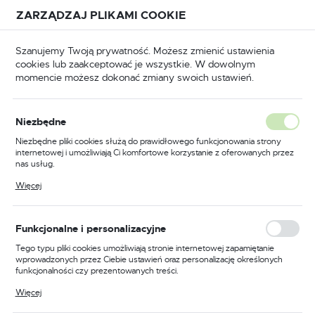
Przejdź do treści.
Przejdź do menu.
Przejdź do wyszukiwarki.
ZARZĄDZAJ PLIKAMI COOKIE
USTAWIENIA REGIONALNE
Szanujemy Twoją prywatność. Możesz zmienić ustawienia
cookies lub zaakceptować je wszystkie. W dowolnym
Lokalizacja
momencie możesz dokonać zmiany swoich ustawień.
Polska
BHP
Odzież trudnopalna
Bluzy trudnopalne
Język
Niezbędne
polski
Poprzedni
Następny
Niezbędne pliki cookies służą do prawidłowego funkcjonowania strony
internetowej i umożliwiają Ci komfortowe korzystanie z oferowanych przez
Waluta
nas usług.
Lekka bluza trudnopalna
Polski złoty (PLN)
Pliki cookies odpowiadają na podejmowane przez Ciebie działania w celu
Więcej
m.in. dostosowania Twoich ustawień preferencji prywatności, logowania czy
Bizflame Work Stretch, kolor
wypełniania formularzy. Dzięki plikom cookies strona, z której korzystasz,
może działać bez zakłóceń.
granatowy, rozmiar L
ZAPISZ
Funkcjonalne i personalizacyjne
Tego typu pliki cookies umożliwiają stronie internetowej zapamiętanie
wprowadzonych przez Ciebie ustawień oraz personalizację określonych
funkcjonalności czy prezentowanych treści.
Dzięki tym plikom cookies możemy zapewnić Ci większy komfort
Więcej
korzystania z funkcjonalności naszej strony poprzez dopasowanie jej do
Twoich indywidualnych preferencji. Wyrażenie zgody na funkcjonalne i