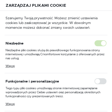
Przejdź do treści.
Przejdź do menu.
Przejdź do wyszukiwarki.
ZARZĄDZAJ PLIKAMI COOKIE
USTAWIENIA REGIONALNE
Szanujemy Twoją prywatność. Możesz zmienić ustawienia
cookies lub zaakceptować je wszystkie. W dowolnym
Lokalizacja
momencie możesz dokonać zmiany swoich ustawień.
Polska
BHP
Odzież trudnopalna
Bluzy trudnopalne
Język
Niezbędne
polski
Poprzedni
Następny
Niezbędne pliki cookies służą do prawidłowego funkcjonowania strony
internetowej i umożliwiają Ci komfortowe korzystanie z oferowanych przez
Waluta
nas usług.
Lekka bluza trudnopalna
Polski złoty (PLN)
Pliki cookies odpowiadają na podejmowane przez Ciebie działania w celu
Więcej
m.in. dostosowania Twoich ustawień preferencji prywatności, logowania czy
Bizflame Work Stretch, kolor
wypełniania formularzy. Dzięki plikom cookies strona, z której korzystasz,
może działać bez zakłóceń.
pomarańczowy, rozmiar S
ZAPISZ
Funkcjonalne i personalizacyjne
Tego typu pliki cookies umożliwiają stronie internetowej zapamiętanie
wprowadzonych przez Ciebie ustawień oraz personalizację określonych
funkcjonalności czy prezentowanych treści.
Dzięki tym plikom cookies możemy zapewnić Ci większy komfort
Więcej
korzystania z funkcjonalności naszej strony poprzez dopasowanie jej do
Twoich indywidualnych preferencji. Wyrażenie zgody na funkcjonalne i