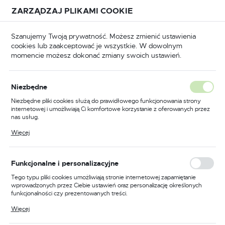
Przejdź do treści.
Przejdź do menu.
Przejdź do wyszukiwarki.
ZARZĄDZAJ PLIKAMI COOKIE
USTAWIENIA REGIONALNE
Szanujemy Twoją prywatność. Możesz zmienić ustawienia
cookies lub zaakceptować je wszystkie. W dowolnym
Lokalizacja
momencie możesz dokonać zmiany swoich ustawień.
Polska
BHP
Odzież trudnopalna
Bluzy trudnopalne
Język
Niezbędne
polski
Poprzedni
Następny
Niezbędne pliki cookies służą do prawidłowego funkcjonowania strony
internetowej i umożliwiają Ci komfortowe korzystanie z oferowanych przez
Waluta
nas usług.
Trudnopalna bluza
Polski złoty (PLN)
Pliki cookies odpowiadają na podejmowane przez Ciebie działania w celu
Więcej
m.in. dostosowania Twoich ustawień preferencji prywatności, logowania czy
multiochronna Modaflame
wypełniania formularzy. Dzięki plikom cookies strona, z której korzystasz,
może działać bez zakłóceń.
PW3, kolor żółty/czarny,
ZAPISZ
Funkcjonalne i personalizacyjne
rozmiar S
Tego typu pliki cookies umożliwiają stronie internetowej zapamiętanie
wprowadzonych przez Ciebie ustawień oraz personalizację określonych
funkcjonalności czy prezentowanych treści.
Dzięki tym plikom cookies możemy zapewnić Ci większy komfort
Więcej
korzystania z funkcjonalności naszej strony poprzez dopasowanie jej do
Twoich indywidualnych preferencji. Wyrażenie zgody na funkcjonalne i