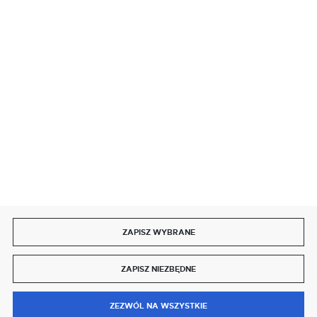
SZYBKA DOSTAWA
DOŁĄCZ DO NAS
ZAPISZ WYBRANE
Copyright by delmet.pl
ZAPISZ NIEZBĘDNE
Agencja interaktywna
[ti]
Powered by
2ClickShop®
0
ZEZWÓL NA WSZYSTKIE
MENU
SZUKAJ
SCHOWEK
MOJE KONTO
KOSZYK