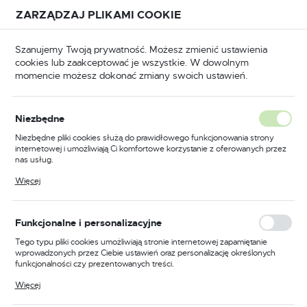
Przejdź do treści.
Przejdź do menu.
Przejdź do wyszukiwarki.
ZARZĄDZAJ PLIKAMI COOKIE
USTAWIENIA REGIONALNE
Szanujemy Twoją prywatność. Możesz zmienić ustawienia
cookies lub zaakceptować je wszystkie. W dowolnym
Lokalizacja
momencie możesz dokonać zmiany swoich ustawień.
Polska
BHP
Odzież trudnopalna
Bluzy trudnopalne
Język
Niezbędne
polski
Poprzedni
Następny
Niezbędne pliki cookies służą do prawidłowego funkcjonowania strony
internetowej i umożliwiają Ci komfortowe korzystanie z oferowanych przez
Waluta
nas usług.
Trudnopalna bluza
Polski złoty (PLN)
Pliki cookies odpowiadają na podejmowane przez Ciebie działania w celu
Więcej
m.in. dostosowania Twoich ustawień preferencji prywatności, logowania czy
multiochronna WX3
wypełniania formularzy. Dzięki plikom cookies strona, z której korzystasz,
może działać bez zakłóceń.
Modaflame, kolor czarny,
ZAPISZ
Funkcjonalne i personalizacyjne
rozmiar XXL
Tego typu pliki cookies umożliwiają stronie internetowej zapamiętanie
wprowadzonych przez Ciebie ustawień oraz personalizację określonych
funkcjonalności czy prezentowanych treści.
Dzięki tym plikom cookies możemy zapewnić Ci większy komfort
Więcej
korzystania z funkcjonalności naszej strony poprzez dopasowanie jej do
Twoich indywidualnych preferencji. Wyrażenie zgody na funkcjonalne i