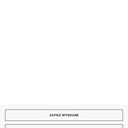
BEZPIECZNE PŁATNOŚCI
SZYBKA DOSTAWA
DOŁĄCZ DO NAS
ZAPISZ WYBRANE
Copyright by delmet.pl