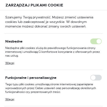
Przejdź do treści.
Przejdź do menu.
Przejdź do wyszukiwarki.
ZARZĄDZAJ PLIKAMI COOKIE
USTAWIENIA REGIONALNE
Szanujemy Twoją prywatność. Możesz zmienić ustawienia
cookies lub zaakceptować je wszystkie. W dowolnym
Lokalizacja
momencie możesz dokonać zmiany swoich ustawień.
Polska
BHP
Odzież trudnopalna
Bluzy trudnopalne
Język
Niezbędne
polski
Poprzedni
Następny
Niezbędne pliki cookies służą do prawidłowego funkcjonowania strony
internetowej i umożliwiają Ci komfortowe korzystanie z oferowanych przez
Waluta
nas usług.
Trudnopalna bluza WX3
Polski złoty (PLN)
Pliki cookies odpowiadają na podejmowane przez Ciebie działania w celu
Więcej
m.in. dostosowania Twoich ustawień preferencji prywatności, logowania czy
Modaflame, kolor czarny,
wypełniania formularzy. Dzięki plikom cookies strona, z której korzystasz,
może działać bez zakłóceń.
rozmiar S
ZAPISZ
Funkcjonalne i personalizacyjne
Tego typu pliki cookies umożliwiają stronie internetowej zapamiętanie
wprowadzonych przez Ciebie ustawień oraz personalizację określonych
funkcjonalności czy prezentowanych treści.
Dzięki tym plikom cookies możemy zapewnić Ci większy komfort
Więcej
korzystania z funkcjonalności naszej strony poprzez dopasowanie jej do
Twoich indywidualnych preferencji. Wyrażenie zgody na funkcjonalne i