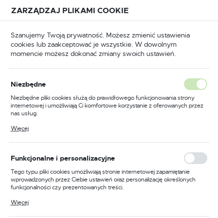
Przejdź do treści.
Przejdź do menu.
Przejdź do wyszukiwarki.
ZARZĄDZAJ PLIKAMI COOKIE
USTAWIENIA REGIONALNE
Szanujemy Twoją prywatność. Możesz zmienić ustawienia
cookies lub zaakceptować je wszystkie. W dowolnym
Lokalizacja
momencie możesz dokonać zmiany swoich ustawień.
Polska
a główna
Elektronarzędzia
Młoty, młotowiertarki
Język
Niezbędne
polski
Poprzedni
Następny
Niezbędne pliki cookies służą do prawidłowego funkcjonowania strony
internetowej i umożliwiają Ci komfortowe korzystanie z oferowanych przez
Waluta
nas usług.
Młotowiertarka XR 18V SDS-
Polski złoty (PLN)
Pliki cookies odpowiadają na podejmowane przez Ciebie działania w celu
Więcej
m.in. dostosowania Twoich ustawień preferencji prywatności, logowania czy
Plus 2,1 J + walizka DeWALT
wypełniania formularzy. Dzięki plikom cookies strona, z której korzystasz,
może działać bez zakłóceń.
DCH273NT
ZAPISZ
Funkcjonalne i personalizacyjne
Tego typu pliki cookies umożliwiają stronie internetowej zapamiętanie
wprowadzonych przez Ciebie ustawień oraz personalizację określonych
funkcjonalności czy prezentowanych treści.
Dzięki tym plikom cookies możemy zapewnić Ci większy komfort
Więcej
korzystania z funkcjonalności naszej strony poprzez dopasowanie jej do
Twoich indywidualnych preferencji. Wyrażenie zgody na funkcjonalne i