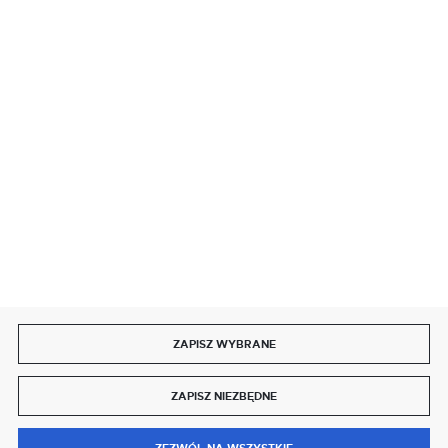
BEZPIECZNE PŁATNOŚCI
SZYBKA DOSTAWA
DOŁĄCZ DO NAS
ZAPISZ WYBRANE
Copyright by delmet.pl
ZAPISZ NIEZBĘDNE
Agencja interaktywna
[ti]
Powered by
2ClickShop®
0
ZEZWÓL NA WSZYSTKIE