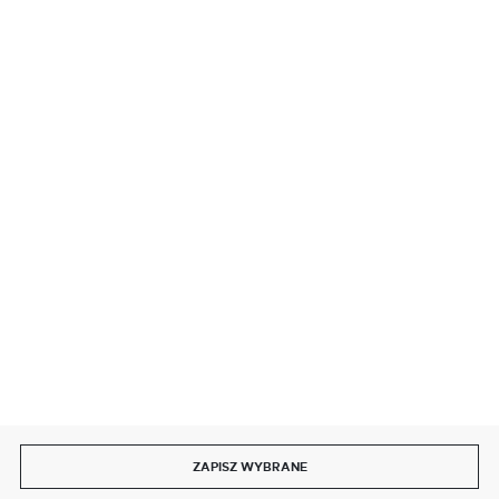
BEZPIECZNE PŁATNOŚCI
SZYBKA DOSTAWA
DOŁĄCZ DO NAS
ZAPISZ WYBRANE