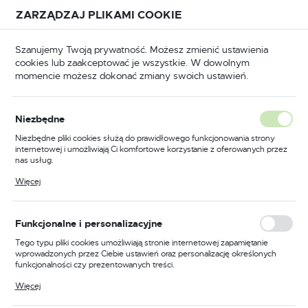
Przejdź do treści.
Przejdź do menu.
Przejdź do wyszukiwarki.
ZARZĄDZAJ PLIKAMI COOKIE
USTAWIENIA REGIONALNE
Szanujemy Twoją prywatność. Możesz zmienić ustawienia
cookies lub zaakceptować je wszystkie. W dowolnym
Lokalizacja
momencie możesz dokonać zmiany swoich ustawień.
Polska
puszczane
Zamki wpuszczane do drzwi drewnianych
Język
Niezbędne
polski
Poprzedni
Następny
Niezbędne pliki cookies służą do prawidłowego funkcjonowania strony
internetowej i umożliwiają Ci komfortowe korzystanie z oferowanych przez
Waluta
nas usług.
Zamek do drzwi 72/60
Polski złoty (PLN)
Pliki cookies odpowiadają na podejmowane przez Ciebie działania w celu
Więcej
m.in. dostosowania Twoich ustawień preferencji prywatności, logowania czy
wpuszczany na klucz Gerda
wypełniania formularzy. Dzięki plikom cookies strona, z której korzystasz,
może działać bez zakłóceń.
ZW 100
ZAPISZ
Funkcjonalne i personalizacyjne
Tego typu pliki cookies umożliwiają stronie internetowej zapamiętanie
wprowadzonych przez Ciebie ustawień oraz personalizację określonych
PROMOCJA
funkcjonalności czy prezentowanych treści.
Dzięki tym plikom cookies możemy zapewnić Ci większy komfort
Więcej
korzystania z funkcjonalności naszej strony poprzez dopasowanie jej do
Twoich indywidualnych preferencji. Wyrażenie zgody na funkcjonalne i