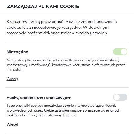
Przejdź do treści.
Przejdź do menu.
Przejdź do wyszukiwarki.
ZARZĄDZAJ PLIKAMI COOKIE
USTAWIENIA REGIONALNE
Szanujemy Twoją prywatność. Możesz zmienić ustawienia
cookies lub zaakceptować je wszystkie. W dowolnym
Lokalizacja
momencie możesz dokonać zmiany swoich ustawień.
Polska
puszczane
Zamki wpuszczane do drzwi drewnianych
Język
Niezbędne
polski
Poprzedni
Następny
Niezbędne pliki cookies służą do prawidłowego funkcjonowania strony
internetowej i umożliwiają Ci komfortowe korzystanie z oferowanych przez
Waluta
nas usług.
Zamek do drzwi 72/60
Polski złoty (PLN)
Pliki cookies odpowiadają na podejmowane przez Ciebie działania w celu
Więcej
m.in. dostosowania Twoich ustawień preferencji prywatności, logowania czy
wpuszczany na wkładkę
wypełniania formularzy. Dzięki plikom cookies strona, z której korzystasz,
może działać bez zakłóceń.
bębenkową Gerda ZW 100
ZAPISZ
Funkcjonalne i personalizacyjne
Tego typu pliki cookies umożliwiają stronie internetowej zapamiętanie
wprowadzonych przez Ciebie ustawień oraz personalizację określonych
PROMOCJA
funkcjonalności czy prezentowanych treści.
Dzięki tym plikom cookies możemy zapewnić Ci większy komfort
Więcej
korzystania z funkcjonalności naszej strony poprzez dopasowanie jej do
Twoich indywidualnych preferencji. Wyrażenie zgody na funkcjonalne i