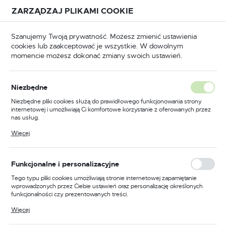
Przejdź do treści.
Przejdź do menu.
Przejdź do wyszukiwarki.
ZARZĄDZAJ PLIKAMI COOKIE
USTAWIENIA REGIONALNE
Szanujemy Twoją prywatność. Możesz zmienić ustawienia
cookies lub zaakceptować je wszystkie. W dowolnym
Lokalizacja
momencie możesz dokonać zmiany swoich ustawień.
Polska
BHP
Odzież trudnopalna
Kamizelki trudnopalne
Język
Niezbędne
polski
Poprzedni
Następny
Niezbędne pliki cookies służą do prawidłowego funkcjonowania strony
internetowej i umożliwiają Ci komfortowe korzystanie z oferowanych przez
Waluta
nas usług.
Kamizelka ostrzegawcza
Polski złoty (PLN)
Pliki cookies odpowiadają na podejmowane przez Ciebie działania w celu
Więcej
m.in. dostosowania Twoich ustawień preferencji prywatności, logowania czy
trudnopalna pomarańczowa
wypełniania formularzy. Dzięki plikom cookies strona, z której korzystasz,
może działać bez zakłóceń.
rozmiar 4XL/5XL Portwest
ZAPISZ
Funkcjonalne i personalizacyjne
FR75ORR4X/5X
Tego typu pliki cookies umożliwiają stronie internetowej zapamiętanie
wprowadzonych przez Ciebie ustawień oraz personalizację określonych
funkcjonalności czy prezentowanych treści.
Dzięki tym plikom cookies możemy zapewnić Ci większy komfort
Więcej
korzystania z funkcjonalności naszej strony poprzez dopasowanie jej do
Twoich indywidualnych preferencji. Wyrażenie zgody na funkcjonalne i