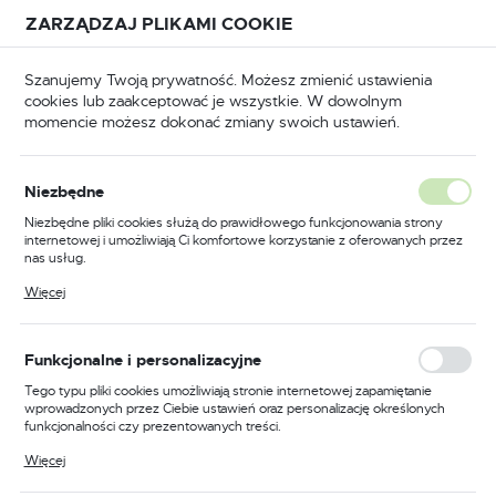
Przejdź do treści.
Przejdź do menu.
Przejdź do wyszukiwarki.
ZARZĄDZAJ PLIKAMI COOKIE
USTAWIENIA REGIONALNE
Szanujemy Twoją prywatność. Możesz zmienić ustawienia
cookies lub zaakceptować je wszystkie. W dowolnym
Lokalizacja
momencie możesz dokonać zmiany swoich ustawień.
Polska
BHP
Odzież trudnopalna
Kamizelki trudnopalne
Język
Niezbędne
polski
Poprzedni
Następny
Niezbędne pliki cookies służą do prawidłowego funkcjonowania strony
internetowej i umożliwiają Ci komfortowe korzystanie z oferowanych przez
Waluta
nas usług.
Kamizelka ostrzegawcza
Polski złoty (PLN)
Pliki cookies odpowiadają na podejmowane przez Ciebie działania w celu
Więcej
m.in. dostosowania Twoich ustawień preferencji prywatności, logowania czy
trudnopalna żółta rozmiar
wypełniania formularzy. Dzięki plikom cookies strona, z której korzystasz,
może działać bez zakłóceń.
S/M Portwest FR75YERS/M
ZAPISZ
Funkcjonalne i personalizacyjne
Tego typu pliki cookies umożliwiają stronie internetowej zapamiętanie
wprowadzonych przez Ciebie ustawień oraz personalizację określonych
funkcjonalności czy prezentowanych treści.
Dzięki tym plikom cookies możemy zapewnić Ci większy komfort
Więcej
korzystania z funkcjonalności naszej strony poprzez dopasowanie jej do
Twoich indywidualnych preferencji. Wyrażenie zgody na funkcjonalne i