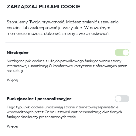
Przejdź do treści.
Przejdź do menu.
Przejdź do wyszukiwarki.
ZARZĄDZAJ PLIKAMI COOKIE
USTAWIENIA REGIONALNE
Szanujemy Twoją prywatność. Możesz zmienić ustawienia
cookies lub zaakceptować je wszystkie. W dowolnym
Lokalizacja
momencie możesz dokonać zmiany swoich ustawień.
Polska
BHP
Odzież trudnopalna
Kamizelki trudnopalne
Język
Niezbędne
polski
Poprzedni
Następny
Niezbędne pliki cookies służą do prawidłowego funkcjonowania strony
internetowej i umożliwiają Ci komfortowe korzystanie z oferowanych przez
Waluta
nas usług.
Kurtka ostrzegawcza
Polski złoty (PLN)
Pliki cookies odpowiadają na podejmowane przez Ciebie działania w celu
Więcej
m.in. dostosowania Twoich ustawień preferencji prywatności, logowania czy
trudnopalna antystatyczna
wypełniania formularzy. Dzięki plikom cookies strona, z której korzystasz,
może działać bez zakłóceń.
żółta rozmiar S/M Portwest
ZAPISZ
Funkcjonalne i personalizacyjne
FR85YERS/M
Tego typu pliki cookies umożliwiają stronie internetowej zapamiętanie
wprowadzonych przez Ciebie ustawień oraz personalizację określonych
funkcjonalności czy prezentowanych treści.
Dzięki tym plikom cookies możemy zapewnić Ci większy komfort
Więcej
korzystania z funkcjonalności naszej strony poprzez dopasowanie jej do
Twoich indywidualnych preferencji. Wyrażenie zgody na funkcjonalne i