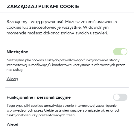
Przejdź do treści.
Przejdź do menu.
Przejdź do wyszukiwarki.
ZARZĄDZAJ PLIKAMI COOKIE
USTAWIENIA REGIONALNE
Szanujemy Twoją prywatność. Możesz zmienić ustawienia
cookies lub zaakceptować je wszystkie. W dowolnym
Lokalizacja
momencie możesz dokonać zmiany swoich ustawień.
Polska
BHP
Odzież trudnopalna
Koszule trudnopalne
Język
Niezbędne
polski
Poprzedni
Następny
Niezbędne pliki cookies służą do prawidłowego funkcjonowania strony
internetowej i umożliwiają Ci komfortowe korzystanie z oferowanych przez
Waluta
nas usług.
Koszula trudnopalna Bizflame
Polski złoty (PLN)
Pliki cookies odpowiadają na podejmowane przez Ciebie działania w celu
Więcej
m.in. dostosowania Twoich ustawień preferencji prywatności, logowania czy
88/12, kolor szary, rozmiar
wypełniania formularzy. Dzięki plikom cookies strona, z której korzystasz,
może działać bez zakłóceń.
5XL
ZAPISZ
Funkcjonalne i personalizacyjne
Tego typu pliki cookies umożliwiają stronie internetowej zapamiętanie
wprowadzonych przez Ciebie ustawień oraz personalizację określonych
funkcjonalności czy prezentowanych treści.
Dzięki tym plikom cookies możemy zapewnić Ci większy komfort
Więcej
korzystania z funkcjonalności naszej strony poprzez dopasowanie jej do
Twoich indywidualnych preferencji. Wyrażenie zgody na funkcjonalne i