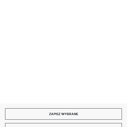
BEZPIECZNE PŁATNOŚCI
SZYBKA DOSTAWA
DOŁĄCZ DO NAS
ZAPISZ WYBRANE
Copyright by delmet.pl