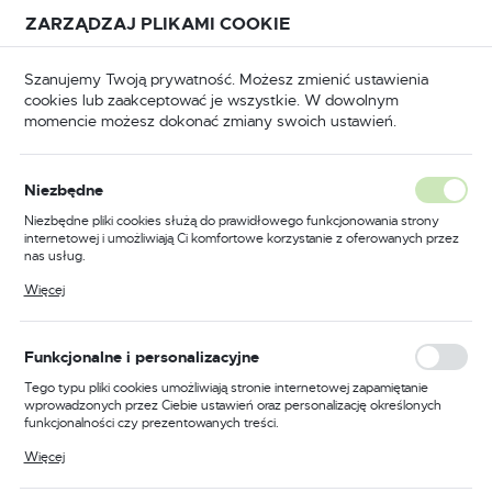
Przejdź do treści.
Przejdź do menu.
Przejdź do wyszukiwarki.
ZARZĄDZAJ PLIKAMI COOKIE
USTAWIENIA REGIONALNE
Szanujemy Twoją prywatność. Możesz zmienić ustawienia
cookies lub zaakceptować je wszystkie. W dowolnym
Lokalizacja
momencie możesz dokonać zmiany swoich ustawień.
Polska
BHP
Odzież trudnopalna
Koszule trudnopalne
Język
Niezbędne
polski
Poprzedni
Następny
Niezbędne pliki cookies służą do prawidłowego funkcjonowania strony
internetowej i umożliwiają Ci komfortowe korzystanie z oferowanych przez
Waluta
nas usług.
Lekka koszula trudnopalna i
Polski złoty (PLN)
Pliki cookies odpowiadają na podejmowane przez Ciebie działania w celu
Więcej
m.in. dostosowania Twoich ustawień preferencji prywatności, logowania czy
antystatyczna, kolor
wypełniania formularzy. Dzięki plikom cookies strona, z której korzystasz,
może działać bez zakłóceń.
granatowy, rozmiar XXL
ZAPISZ
Funkcjonalne i personalizacyjne
Tego typu pliki cookies umożliwiają stronie internetowej zapamiętanie
wprowadzonych przez Ciebie ustawień oraz personalizację określonych
funkcjonalności czy prezentowanych treści.
Dzięki tym plikom cookies możemy zapewnić Ci większy komfort
Więcej
korzystania z funkcjonalności naszej strony poprzez dopasowanie jej do
Twoich indywidualnych preferencji. Wyrażenie zgody na funkcjonalne i