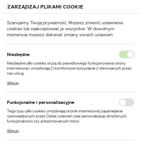
Przejdź do treści.
Przejdź do menu.
Przejdź do wyszukiwarki.
ZARZĄDZAJ PLIKAMI COOKIE
USTAWIENIA REGIONALNE
Szanujemy Twoją prywatność. Możesz zmienić ustawienia
cookies lub zaakceptować je wszystkie. W dowolnym
Lokalizacja
momencie możesz dokonać zmiany swoich ustawień.
Polska
BHP
Odzież trudnopalna
Koszule trudnopalne
Język
Niezbędne
polski
Poprzedni
Następny
Niezbędne pliki cookies służą do prawidłowego funkcjonowania strony
internetowej i umożliwiają Ci komfortowe korzystanie z oferowanych przez
Waluta
nas usług.
Lekka koszula trudnopalna i
Polski złoty (PLN)
Pliki cookies odpowiadają na podejmowane przez Ciebie działania w celu
Więcej
m.in. dostosowania Twoich ustawień preferencji prywatności, logowania czy
antystatyczna, kolor
wypełniania formularzy. Dzięki plikom cookies strona, z której korzystasz,
może działać bez zakłóceń.
pomarańczowy, rozmiar L
ZAPISZ
Funkcjonalne i personalizacyjne
Tego typu pliki cookies umożliwiają stronie internetowej zapamiętanie
wprowadzonych przez Ciebie ustawień oraz personalizację określonych
funkcjonalności czy prezentowanych treści.
Dzięki tym plikom cookies możemy zapewnić Ci większy komfort
Więcej
korzystania z funkcjonalności naszej strony poprzez dopasowanie jej do
Twoich indywidualnych preferencji. Wyrażenie zgody na funkcjonalne i