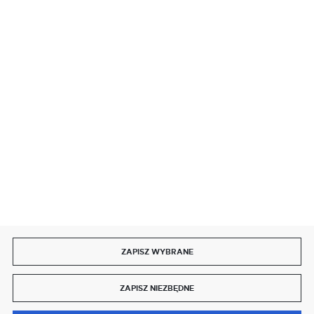
BEZPIECZNE PŁATNOŚCI
SZYBKA DOSTAWA
DOŁĄCZ DO NAS
ZAPISZ WYBRANE
Copyright by delmet.pl
ZAPISZ NIEZBĘDNE
Agencja interaktywna
[ti]
Powered by
2ClickShop®
0