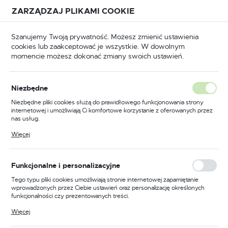
Przejdź do treści.
Przejdź do menu.
Przejdź do wyszukiwarki.
ZARZĄDZAJ PLIKAMI COOKIE
USTAWIENIA REGIONALNE
Szanujemy Twoją prywatność. Możesz zmienić ustawienia
cookies lub zaakceptować je wszystkie. W dowolnym
Lokalizacja
momencie możesz dokonać zmiany swoich ustawień.
Polska
 trudnopalna
Kurtki przeciwdeszczowe trudnopalne
Język
Niezbędne
polski
Poprzedni
Następny
Niezbędne pliki cookies służą do prawidłowego funkcjonowania strony
internetowej i umożliwiają Ci komfortowe korzystanie z oferowanych przez
Waluta
nas usług.
Trudnopalna i antystatyczna
Polski złoty (PLN)
Pliki cookies odpowiadają na podejmowane przez Ciebie działania w celu
Więcej
m.in. dostosowania Twoich ustawień preferencji prywatności, logowania czy
kurtka ostrzegawcza Bizflame
wypełniania formularzy. Dzięki plikom cookies strona, z której korzystasz,
może działać bez zakłóceń.
Rain + Light Arc, kolor
ZAPISZ
Funkcjonalne i personalizacyjne
żółty/granatowy, rozmiar
Tego typu pliki cookies umożliwiają stronie internetowej zapamiętanie
wprowadzonych przez Ciebie ustawień oraz personalizację określonych
XXXL
funkcjonalności czy prezentowanych treści.
Dzięki tym plikom cookies możemy zapewnić Ci większy komfort
Więcej
korzystania z funkcjonalności naszej strony poprzez dopasowanie jej do
Twoich indywidualnych preferencji. Wyrażenie zgody na funkcjonalne i