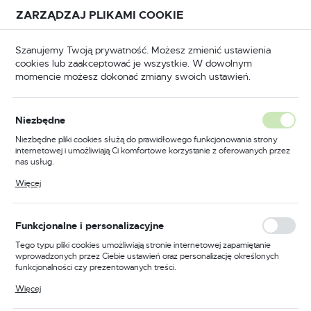
Przejdź do treści.
Przejdź do menu.
Przejdź do wyszukiwarki.
ZARZĄDZAJ PLIKAMI COOKIE
USTAWIENIA REGIONALNE
Szanujemy Twoją prywatność. Możesz zmienić ustawienia
cookies lub zaakceptować je wszystkie. W dowolnym
Lokalizacja
momencie możesz dokonać zmiany swoich ustawień.
Polska
BHP
Odzież trudnopalna
Kurtki trudnopalne
Język
Niezbędne
polski
Poprzedni
Następny
Niezbędne pliki cookies służą do prawidłowego funkcjonowania strony
internetowej i umożliwiają Ci komfortowe korzystanie z oferowanych przez
Waluta
nas usług.
Kurtka zimowa trudnopalna i
Polski złoty (PLN)
Pliki cookies odpowiadają na podejmowane przez Ciebie działania w celu
Więcej
m.in. dostosowania Twoich ustawień preferencji prywatności, logowania czy
ostrzegawcza PW3
wypełniania formularzy. Dzięki plikom cookies strona, z której korzystasz,
może działać bez zakłóceń.
Modaflame Rain, kolor
ZAPISZ
Funkcjonalne i personalizacyjne
pomarańczowy/czarny,
Tego typu pliki cookies umożliwiają stronie internetowej zapamiętanie
wprowadzonych przez Ciebie ustawień oraz personalizację określonych
rozmiar M
funkcjonalności czy prezentowanych treści.
Dzięki tym plikom cookies możemy zapewnić Ci większy komfort
Więcej
korzystania z funkcjonalności naszej strony poprzez dopasowanie jej do
Twoich indywidualnych preferencji. Wyrażenie zgody na funkcjonalne i