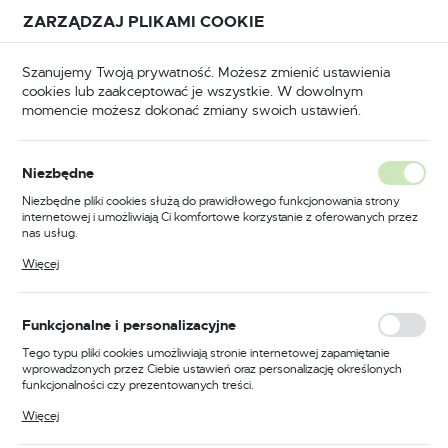
Przejdź do treści.
Przejdź do menu.
Przejdź do wyszukiwarki.
ZARZĄDZAJ PLIKAMI COOKIE
USTAWIENIA REGIONALNE
Szanujemy Twoją prywatność. Możesz zmienić ustawienia
cookies lub zaakceptować je wszystkie. W dowolnym
Lokalizacja
momencie możesz dokonać zmiany swoich ustawień.
Polska
BHP
Odzież trudnopalna
Kurtki trudnopalne
Język
Niezbędne
polski
Poprzedni
Następny
Niezbędne pliki cookies służą do prawidłowego funkcjonowania strony
internetowej i umożliwiają Ci komfortowe korzystanie z oferowanych przez
Waluta
nas usług.
Kurtka zimowa trudnopalna i
Polski złoty (PLN)
Pliki cookies odpowiadają na podejmowane przez Ciebie działania w celu
Więcej
m.in. dostosowania Twoich ustawień preferencji prywatności, logowania czy
ostrzegawcza PW3
wypełniania formularzy. Dzięki plikom cookies strona, z której korzystasz,
może działać bez zakłóceń.
Modaflame Rain, kolor
ZAPISZ
Funkcjonalne i personalizacyjne
żółty/czarny, rozmiar S
Tego typu pliki cookies umożliwiają stronie internetowej zapamiętanie
wprowadzonych przez Ciebie ustawień oraz personalizację określonych
funkcjonalności czy prezentowanych treści.
Dzięki tym plikom cookies możemy zapewnić Ci większy komfort
Więcej
korzystania z funkcjonalności naszej strony poprzez dopasowanie jej do
Twoich indywidualnych preferencji. Wyrażenie zgody na funkcjonalne i