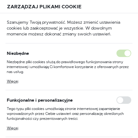
Przejdź do treści.
Przejdź do menu.
Przejdź do wyszukiwarki.
ZARZĄDZAJ PLIKAMI COOKIE
USTAWIENIA REGIONALNE
Szanujemy Twoją prywatność. Możesz zmienić ustawienia
cookies lub zaakceptować je wszystkie. W dowolnym
Lokalizacja
momencie możesz dokonać zmiany swoich ustawień.
Polska
BHP
Odzież trudnopalna
Kurtki trudnopalne
Język
Niezbędne
polski
Poprzedni
Następny
Niezbędne pliki cookies służą do prawidłowego funkcjonowania strony
internetowej i umożliwiają Ci komfortowe korzystanie z oferowanych przez
Waluta
nas usług.
Trudnopalna i antystatyczna
Polski złoty (PLN)
Pliki cookies odpowiadają na podejmowane przez Ciebie działania w celu
Więcej
m.in. dostosowania Twoich ustawień preferencji prywatności, logowania czy
kurtka zimowa, kolor
wypełniania formularzy. Dzięki plikom cookies strona, z której korzystasz,
może działać bez zakłóceń.
czerwony, rozmiar XXL
ZAPISZ
Funkcjonalne i personalizacyjne
Tego typu pliki cookies umożliwiają stronie internetowej zapamiętanie
wprowadzonych przez Ciebie ustawień oraz personalizację określonych
funkcjonalności czy prezentowanych treści.
Dzięki tym plikom cookies możemy zapewnić Ci większy komfort
Więcej
korzystania z funkcjonalności naszej strony poprzez dopasowanie jej do
Twoich indywidualnych preferencji. Wyrażenie zgody na funkcjonalne i