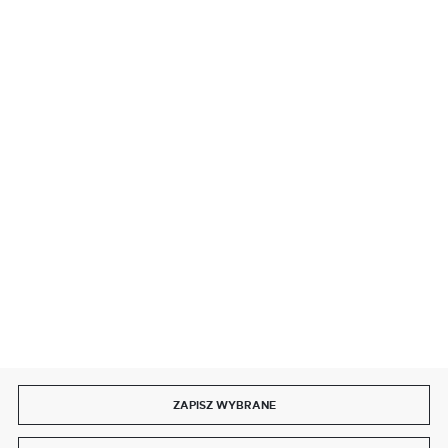
BEZPIECZNE PŁATNOŚCI
SZYBKA DOSTAWA
DOŁĄCZ DO NAS
ZAPISZ WYBRANE
Copyright by delmet.pl