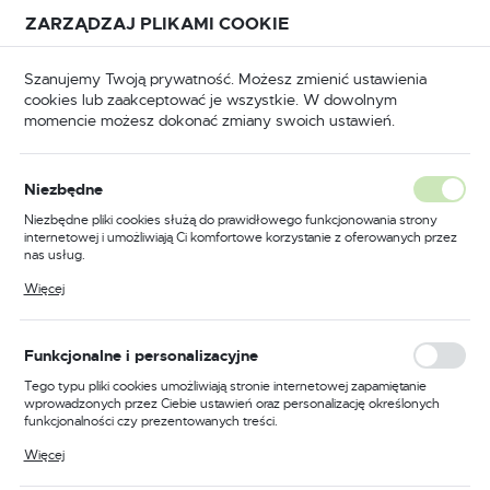
Przejdź do treści.
Przejdź do menu.
Przejdź do wyszukiwarki.
ZARZĄDZAJ PLIKAMI COOKIE
USTAWIENIA REGIONALNE
Szanujemy Twoją prywatność. Możesz zmienić ustawienia
cookies lub zaakceptować je wszystkie. W dowolnym
Lokalizacja
momencie możesz dokonać zmiany swoich ustawień.
Polska
Narzędzia ręczne
Narzędzia do cięcia szkła i glazury
Język
Niezbędne
polski
Poprzedni
Następny
Niezbędne pliki cookies służą do prawidłowego funkcjonowania strony
internetowej i umożliwiają Ci komfortowe korzystanie z oferowanych przez
Waluta
nas usług.
Kółko 12x3.0xd3.0 do cięcia
Polski złoty (PLN)
Pliki cookies odpowiadają na podejmowane przez Ciebie działania w celu
Więcej
m.in. dostosowania Twoich ustawień preferencji prywatności, logowania czy
glazury
wypełniania formularzy. Dzięki plikom cookies strona, z której korzystasz,
może działać bez zakłóceń.
ZAPISZ
Funkcjonalne i personalizacyjne
Tego typu pliki cookies umożliwiają stronie internetowej zapamiętanie
wprowadzonych przez Ciebie ustawień oraz personalizację określonych
funkcjonalności czy prezentowanych treści.
Dzięki tym plikom cookies możemy zapewnić Ci większy komfort
Więcej
korzystania z funkcjonalności naszej strony poprzez dopasowanie jej do
Twoich indywidualnych preferencji. Wyrażenie zgody na funkcjonalne i