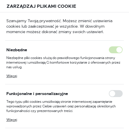
Przejdź do treści.
Przejdź do menu.
Przejdź do wyszukiwarki.
ZARZĄDZAJ PLIKAMI COOKIE
USTAWIENIA REGIONALNE
Szanujemy Twoją prywatność. Możesz zmienić ustawienia
cookies lub zaakceptować je wszystkie. W dowolnym
Lokalizacja
momencie możesz dokonać zmiany swoich ustawień.
Polska
Narzędzia ręczne
Narzędzia do cięcia szkła i glazury
Język
Niezbędne
polski
Poprzedni
Następny
Niezbędne pliki cookies służą do prawidłowego funkcjonowania strony
internetowej i umożliwiają Ci komfortowe korzystanie z oferowanych przez
Waluta
nas usług.
Przyrząd do cięcia glazury
Polski złoty (PLN)
Pliki cookies odpowiadają na podejmowane przez Ciebie działania w celu
Więcej
m.in. dostosowania Twoich ustawień preferencji prywatności, logowania czy
MGŁR 500
wypełniania formularzy. Dzięki plikom cookies strona, z której korzystasz,
może działać bez zakłóceń.
ZAPISZ
Funkcjonalne i personalizacyjne
Tego typu pliki cookies umożliwiają stronie internetowej zapamiętanie
wprowadzonych przez Ciebie ustawień oraz personalizację określonych
funkcjonalności czy prezentowanych treści.
Dzięki tym plikom cookies możemy zapewnić Ci większy komfort
Więcej
korzystania z funkcjonalności naszej strony poprzez dopasowanie jej do
Twoich indywidualnych preferencji. Wyrażenie zgody na funkcjonalne i