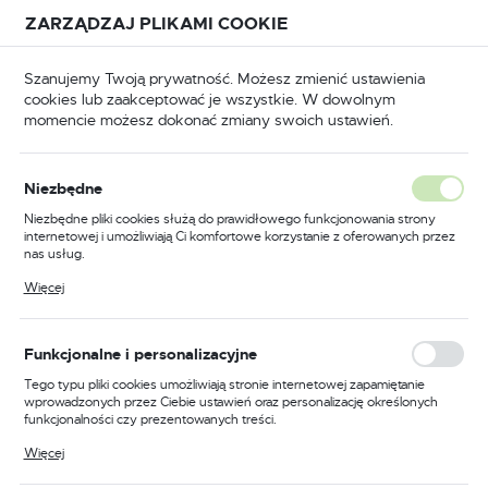
Przejdź do treści.
Przejdź do menu.
Przejdź do wyszukiwarki.
ZARZĄDZAJ PLIKAMI COOKIE
USTAWIENIA REGIONALNE
Szanujemy Twoją prywatność. Możesz zmienić ustawienia
cookies lub zaakceptować je wszystkie. W dowolnym
Lokalizacja
momencie możesz dokonać zmiany swoich ustawień.
Polska
arzędzia
Narzędzia ręczne
Ściągacze do łożysk
Język
Niezbędne
polski
Poprzedni
Następny
Niezbędne pliki cookies służą do prawidłowego funkcjonowania strony
internetowej i umożliwiają Ci komfortowe korzystanie z oferowanych przez
Waluta
nas usług.
Ściągacz do łożysk 2-
Polski złoty (PLN)
Pliki cookies odpowiadają na podejmowane przez Ciebie działania w celu
Więcej
m.in. dostosowania Twoich ustawień preferencji prywatności, logowania czy
ramienny 300
wypełniania formularzy. Dzięki plikom cookies strona, z której korzystasz,
może działać bez zakłóceń.
ZAPISZ
Funkcjonalne i personalizacyjne
Tego typu pliki cookies umożliwiają stronie internetowej zapamiętanie
wprowadzonych przez Ciebie ustawień oraz personalizację określonych
funkcjonalności czy prezentowanych treści.
Dzięki tym plikom cookies możemy zapewnić Ci większy komfort
Więcej
korzystania z funkcjonalności naszej strony poprzez dopasowanie jej do
Twoich indywidualnych preferencji. Wyrażenie zgody na funkcjonalne i