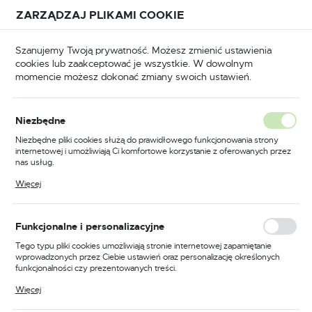
Przejdź do treści.
Przejdź do menu.
Przejdź do wyszukiwarki.
ZARZĄDZAJ PLIKAMI COOKIE
USTAWIENIA REGIONALNE
Szanujemy Twoją prywatność. Możesz zmienić ustawienia
cookies lub zaakceptować je wszystkie. W dowolnym
Lokalizacja
momencie możesz dokonać zmiany swoich ustawień.
Polska
arzędzia
Narzędzia ręczne
Ściągacze do łożysk
Język
Niezbędne
polski
Poprzedni
Następny
Niezbędne pliki cookies służą do prawidłowego funkcjonowania strony
internetowej i umożliwiają Ci komfortowe korzystanie z oferowanych przez
Waluta
nas usług.
Ściągacz do łożysk 2-
Polski złoty (PLN)
Pliki cookies odpowiadają na podejmowane przez Ciebie działania w celu
Więcej
m.in. dostosowania Twoich ustawień preferencji prywatności, logowania czy
ramienny 350
wypełniania formularzy. Dzięki plikom cookies strona, z której korzystasz,
może działać bez zakłóceń.
ZAPISZ
Funkcjonalne i personalizacyjne
Tego typu pliki cookies umożliwiają stronie internetowej zapamiętanie
wprowadzonych przez Ciebie ustawień oraz personalizację określonych
funkcjonalności czy prezentowanych treści.
Dzięki tym plikom cookies możemy zapewnić Ci większy komfort
Więcej
korzystania z funkcjonalności naszej strony poprzez dopasowanie jej do
Twoich indywidualnych preferencji. Wyrażenie zgody na funkcjonalne i