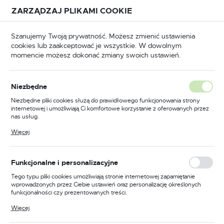
Przejdź do treści.
Przejdź do menu.
Przejdź do wyszukiwarki.
ZARZĄDZAJ PLIKAMI COOKIE
USTAWIENIA REGIONALNE
Szanujemy Twoją prywatność. Możesz zmienić ustawienia
cookies lub zaakceptować je wszystkie. W dowolnym
Lokalizacja
momencie możesz dokonać zmiany swoich ustawień.
Polska
arzędzia
Narzędzia ręczne
Ściągacze do łożysk
Język
Niezbędne
polski
Poprzedni
Następny
Niezbędne pliki cookies służą do prawidłowego funkcjonowania strony
internetowej i umożliwiają Ci komfortowe korzystanie z oferowanych przez
Waluta
nas usług.
Ściągacz do łożysk 2-
Polski złoty (PLN)
Pliki cookies odpowiadają na podejmowane przez Ciebie działania w celu
Więcej
m.in. dostosowania Twoich ustawień preferencji prywatności, logowania czy
ramienny 500
wypełniania formularzy. Dzięki plikom cookies strona, z której korzystasz,
może działać bez zakłóceń.
ZAPISZ
Funkcjonalne i personalizacyjne
Tego typu pliki cookies umożliwiają stronie internetowej zapamiętanie
wprowadzonych przez Ciebie ustawień oraz personalizację określonych
funkcjonalności czy prezentowanych treści.
Dzięki tym plikom cookies możemy zapewnić Ci większy komfort
Więcej
korzystania z funkcjonalności naszej strony poprzez dopasowanie jej do
Twoich indywidualnych preferencji. Wyrażenie zgody na funkcjonalne i