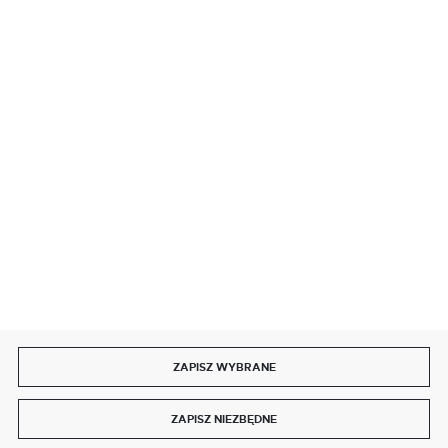
BEZPIECZNE PŁATNOŚCI
SZYBKA DOSTAWA
DOŁĄCZ DO NAS
ZAPISZ WYBRANE
Copyright by delmet.pl
ZAPISZ NIEZBĘDNE
Agencja interaktywna
[ti]
Powered by
2ClickShop®