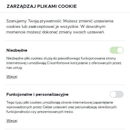
Przejdź do treści.
Przejdź do menu.
Przejdź do wyszukiwarki.
ZARZĄDZAJ PLIKAMI COOKIE
USTAWIENIA REGIONALNE
Szanujemy Twoją prywatność. Możesz zmienić ustawienia
cookies lub zaakceptować je wszystkie. W dowolnym
Lokalizacja
momencie możesz dokonać zmiany swoich ustawień.
Polska
arzędzia
Narzędzia ręczne
Ściągacze do łożysk
Język
Niezbędne
polski
Poprzedni
Następny
Niezbędne pliki cookies służą do prawidłowego funkcjonowania strony
internetowej i umożliwiają Ci komfortowe korzystanie z oferowanych przez
Waluta
nas usług.
Ściągacz do łożysk 3-
Polski złoty (PLN)
Pliki cookies odpowiadają na podejmowane przez Ciebie działania w celu
Więcej
m.in. dostosowania Twoich ustawień preferencji prywatności, logowania czy
ramienny 350
wypełniania formularzy. Dzięki plikom cookies strona, z której korzystasz,
może działać bez zakłóceń.
ZAPISZ
Funkcjonalne i personalizacyjne
Tego typu pliki cookies umożliwiają stronie internetowej zapamiętanie
wprowadzonych przez Ciebie ustawień oraz personalizację określonych
funkcjonalności czy prezentowanych treści.
Dzięki tym plikom cookies możemy zapewnić Ci większy komfort
Więcej
korzystania z funkcjonalności naszej strony poprzez dopasowanie jej do
Twoich indywidualnych preferencji. Wyrażenie zgody na funkcjonalne i