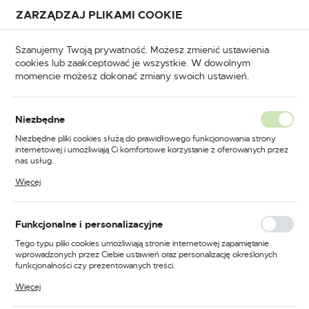
Przejdź do treści.
Przejdź do menu.
Przejdź do wyszukiwarki.
ZARZĄDZAJ PLIKAMI COOKIE
USTAWIENIA REGIONALNE
Szanujemy Twoją prywatność. Możesz zmienić ustawienia
cookies lub zaakceptować je wszystkie. W dowolnym
Lokalizacja
momencie możesz dokonać zmiany swoich ustawień.
Polska
P
Odzież trudnopalna
Ogrodniczki trudnopalne
Język
Niezbędne
polski
Poprzedni
Następny
Niezbędne pliki cookies służą do prawidłowego funkcjonowania strony
internetowej i umożliwiają Ci komfortowe korzystanie z oferowanych przez
Waluta
nas usług.
Ogrodniczki trudnopalne
Polski złoty (PLN)
Pliki cookies odpowiadają na podejmowane przez Ciebie działania w celu
Więcej
m.in. dostosowania Twoich ustawień preferencji prywatności, logowania czy
Bizweld™, kolor granatowy,
wypełniania formularzy. Dzięki plikom cookies strona, z której korzystasz,
może działać bez zakłóceń.
rozmiar M
ZAPISZ
Funkcjonalne i personalizacyjne
Tego typu pliki cookies umożliwiają stronie internetowej zapamiętanie
wprowadzonych przez Ciebie ustawień oraz personalizację określonych
funkcjonalności czy prezentowanych treści.
Dzięki tym plikom cookies możemy zapewnić Ci większy komfort
Więcej
korzystania z funkcjonalności naszej strony poprzez dopasowanie jej do
Twoich indywidualnych preferencji. Wyrażenie zgody na funkcjonalne i