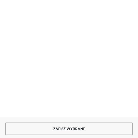
BEZPIECZNE PŁATNOŚCI
SZYBKA DOSTAWA
DOŁĄCZ DO NAS
ZAPISZ WYBRANE