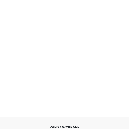
BEZPIECZNE PŁATNOŚCI
SZYBKA DOSTAWA
DOŁĄCZ DO NAS
ZAPISZ WYBRANE