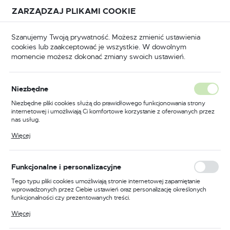
Przejdź do treści.
Przejdź do menu.
Przejdź do wyszukiwarki.
ZARZĄDZAJ PLIKAMI COOKIE
USTAWIENIA REGIONALNE
Szanujemy Twoją prywatność. Możesz zmienić ustawienia
cookies lub zaakceptować je wszystkie. W dowolnym
Lokalizacja
momencie możesz dokonać zmiany swoich ustawień.
Polska
puszczane
Zamki wpuszczane do drzwi drewnianych
Język
Niezbędne
polski
Poprzedni
Następny
Niezbędne pliki cookies służą do prawidłowego funkcjonowania strony
internetowej i umożliwiają Ci komfortowe korzystanie z oferowanych przez
Waluta
nas usług.
Zamek do drzwi 72/55
Polski złoty (PLN)
Pliki cookies odpowiadają na podejmowane przez Ciebie działania w celu
Więcej
m.in. dostosowania Twoich ustawień preferencji prywatności, logowania czy
wpuszczany na klucz Gerda
wypełniania formularzy. Dzięki plikom cookies strona, z której korzystasz,
może działać bez zakłóceń.
ZW 100
ZAPISZ
Funkcjonalne i personalizacyjne
Tego typu pliki cookies umożliwiają stronie internetowej zapamiętanie
wprowadzonych przez Ciebie ustawień oraz personalizację określonych
PROMOCJA
funkcjonalności czy prezentowanych treści.
Dzięki tym plikom cookies możemy zapewnić Ci większy komfort
Więcej
korzystania z funkcjonalności naszej strony poprzez dopasowanie jej do
Twoich indywidualnych preferencji. Wyrażenie zgody na funkcjonalne i