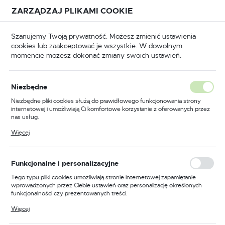
Przejdź do treści.
Przejdź do menu.
Przejdź do wyszukiwarki.
ZARZĄDZAJ PLIKAMI COOKIE
USTAWIENIA REGIONALNE
Szanujemy Twoją prywatność. Możesz zmienić ustawienia
cookies lub zaakceptować je wszystkie. W dowolnym
Lokalizacja
momencie możesz dokonać zmiany swoich ustawień.
Polska
łówna
BHP
Buty robocze
Sandały robocze
Język
Niezbędne
polski
Poprzedni
Następny
Niezbędne pliki cookies służą do prawidłowego funkcjonowania strony
internetowej i umożliwiają Ci komfortowe korzystanie z oferowanych przez
Waluta
nas usług.
Sandał S1P SR FO, kolor
Polski złoty (PLN)
Pliki cookies odpowiadają na podejmowane przez Ciebie działania w celu
Więcej
m.in. dostosowania Twoich ustawień preferencji prywatności, logowania czy
czarny/niebieski, rozmiar 38
wypełniania formularzy. Dzięki plikom cookies strona, z której korzystasz,
może działać bez zakłóceń.
ZAPISZ
Funkcjonalne i personalizacyjne
Tego typu pliki cookies umożliwiają stronie internetowej zapamiętanie
wprowadzonych przez Ciebie ustawień oraz personalizację określonych
funkcjonalności czy prezentowanych treści.
Dzięki tym plikom cookies możemy zapewnić Ci większy komfort
Więcej
korzystania z funkcjonalności naszej strony poprzez dopasowanie jej do
Twoich indywidualnych preferencji. Wyrażenie zgody na funkcjonalne i