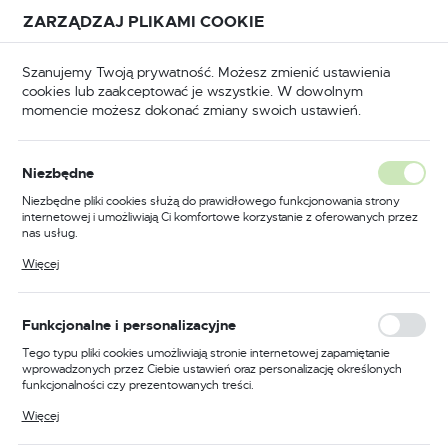
Przejdź do treści.
Przejdź do menu.
Przejdź do wyszukiwarki.
ZARZĄDZAJ PLIKAMI COOKIE
USTAWIENIA REGIONALNE
Szanujemy Twoją prywatność. Możesz zmienić ustawienia
cookies lub zaakceptować je wszystkie. W dowolnym
Lokalizacja
momencie możesz dokonać zmiany swoich ustawień.
Polska
BHP
Odzież trudnopalna
Softshelle trudnopalne
Język
Niezbędne
polski
Poprzedni
Następny
Niezbędne pliki cookies służą do prawidłowego funkcjonowania strony
internetowej i umożliwiają Ci komfortowe korzystanie z oferowanych przez
Waluta
nas usług.
Trudnopalna kurtka
Polski złoty (PLN)
Pliki cookies odpowiadają na podejmowane przez Ciebie działania w celu
Więcej
m.in. dostosowania Twoich ustawień preferencji prywatności, logowania czy
multiochronna softshell WX3
wypełniania formularzy. Dzięki plikom cookies strona, z której korzystasz,
może działać bez zakłóceń.
Modaflame, kolor czarny,
ZAPISZ
Funkcjonalne i personalizacyjne
rozmiar M
Tego typu pliki cookies umożliwiają stronie internetowej zapamiętanie
wprowadzonych przez Ciebie ustawień oraz personalizację określonych
funkcjonalności czy prezentowanych treści.
Dzięki tym plikom cookies możemy zapewnić Ci większy komfort
Więcej
korzystania z funkcjonalności naszej strony poprzez dopasowanie jej do
Twoich indywidualnych preferencji. Wyrażenie zgody na funkcjonalne i