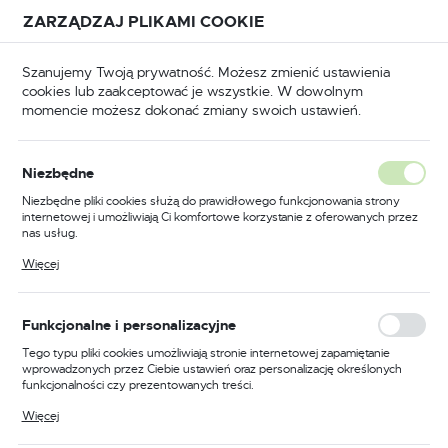
Przejdź do treści.
Przejdź do menu.
Przejdź do wyszukiwarki.
ZARZĄDZAJ PLIKAMI COOKIE
USTAWIENIA REGIONALNE
Szanujemy Twoją prywatność. Możesz zmienić ustawienia
cookies lub zaakceptować je wszystkie. W dowolnym
Lokalizacja
momencie możesz dokonać zmiany swoich ustawień.
Polska
 spawalnicze klamrowe
Ściski spawalnicze uniwersalne
Język
Niezbędne
polski
Poprzedni
Następny
Niezbędne pliki cookies służą do prawidłowego funkcjonowania strony
internetowej i umożliwiają Ci komfortowe korzystanie z oferowanych przez
Waluta
nas usług.
Szczypce z uchwytem
Polski złoty (PLN)
Pliki cookies odpowiadają na podejmowane przez Ciebie działania w celu
Więcej
m.in. dostosowania Twoich ustawień preferencji prywatności, logowania czy
uniwersalnym Schweisskraft
wypełniania formularzy. Dzięki plikom cookies strona, z której korzystasz,
może działać bez zakłóceń.
UGZ 75
ZAPISZ
Funkcjonalne i personalizacyjne
Tego typu pliki cookies umożliwiają stronie internetowej zapamiętanie
wprowadzonych przez Ciebie ustawień oraz personalizację określonych
funkcjonalności czy prezentowanych treści.
Dzięki tym plikom cookies możemy zapewnić Ci większy komfort
Więcej
korzystania z funkcjonalności naszej strony poprzez dopasowanie jej do
Twoich indywidualnych preferencji. Wyrażenie zgody na funkcjonalne i