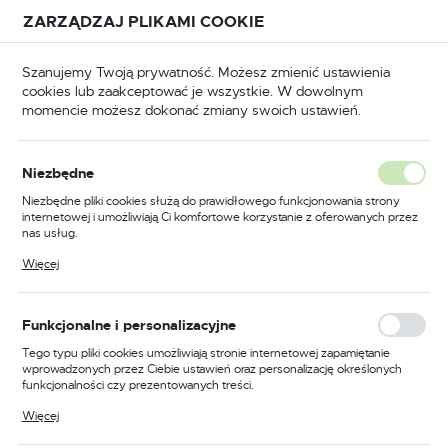
Przejdź do treści.
Przejdź do menu.
Przejdź do wyszukiwarki.
ZARZĄDZAJ PLIKAMI COOKIE
USTAWIENIA REGIONALNE
Szanujemy Twoją prywatność. Możesz zmienić ustawienia
cookies lub zaakceptować je wszystkie. W dowolnym
Lokalizacja
momencie możesz dokonać zmiany swoich ustawień.
Polska
BHP
Odzież trudnopalna
Spodnie trudnopalne
Język
Niezbędne
polski
Poprzedni
Następny
Niezbędne pliki cookies służą do prawidłowego funkcjonowania strony
internetowej i umożliwiają Ci komfortowe korzystanie z oferowanych przez
Waluta
nas usług.
Spodnie robocze
Polski złoty (PLN)
Pliki cookies odpowiadają na podejmowane przez Ciebie działania w celu
Więcej
m.in. dostosowania Twoich ustawień preferencji prywatności, logowania czy
ostrzegawcze trudnopalne
wypełniania formularzy. Dzięki plikom cookies strona, z której korzystasz,
może działać bez zakłóceń.
Multi-Norm, kolor
ZAPISZ
Funkcjonalne i personalizacyjne
żółty/granatowy, rozmiar M
Tego typu pliki cookies umożliwiają stronie internetowej zapamiętanie
wprowadzonych przez Ciebie ustawień oraz personalizację określonych
funkcjonalności czy prezentowanych treści.
Dzięki tym plikom cookies możemy zapewnić Ci większy komfort
Więcej
korzystania z funkcjonalności naszej strony poprzez dopasowanie jej do
Twoich indywidualnych preferencji. Wyrażenie zgody na funkcjonalne i