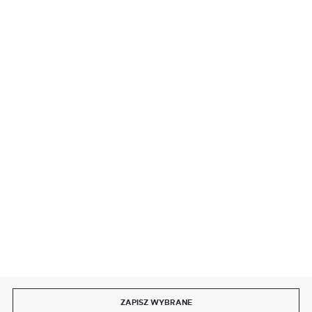
BEZPIECZNE PŁATNOŚCI
SZYBKA DOSTAWA
DOŁĄCZ DO NAS
ZAPISZ WYBRANE