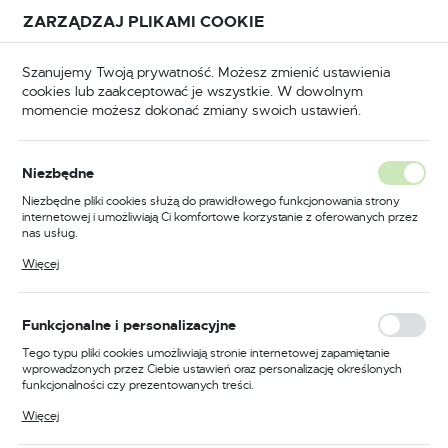
Przejdź do treści.
Przejdź do menu.
Przejdź do wyszukiwarki.
ZARZĄDZAJ PLIKAMI COOKIE
USTAWIENIA REGIONALNE
Szanujemy Twoją prywatność. Możesz zmienić ustawienia
cookies lub zaakceptować je wszystkie. W dowolnym
Lokalizacja
momencie możesz dokonać zmiany swoich ustawień.
Polska
łówna
BHP
Buty robocze
Trzewiki robocze
Język
Niezbędne
polski
Poprzedni
Następny
Niezbędne pliki cookies służą do prawidłowego funkcjonowania strony
internetowej i umożliwiają Ci komfortowe korzystanie z oferowanych przez
Waluta
nas usług.
Trzewik bezpieczny Steelite
Polski złoty (PLN)
Pliki cookies odpowiadają na podejmowane przez Ciebie działania w celu
Więcej
m.in. dostosowania Twoich ustawień preferencji prywatności, logowania czy
Monsal S3 WR CI HRO SRC,
wypełniania formularzy. Dzięki plikom cookies strona, z której korzystasz,
może działać bez zakłóceń.
kolor czarny, rozmiar 46
ZAPISZ
Funkcjonalne i personalizacyjne
Tego typu pliki cookies umożliwiają stronie internetowej zapamiętanie
wprowadzonych przez Ciebie ustawień oraz personalizację określonych
funkcjonalności czy prezentowanych treści.
Dzięki tym plikom cookies możemy zapewnić Ci większy komfort
Więcej
korzystania z funkcjonalności naszej strony poprzez dopasowanie jej do
Twoich indywidualnych preferencji. Wyrażenie zgody na funkcjonalne i