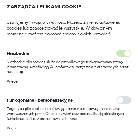
Przejdź do treści.
Przejdź do menu.
Przejdź do wyszukiwarki.
ZARZĄDZAJ PLIKAMI COOKIE
USTAWIENIA REGIONALNE
Szanujemy Twoją prywatność. Możesz zmienić ustawienia
cookies lub zaakceptować je wszystkie. W dowolnym
Lokalizacja
momencie możesz dokonać zmiany swoich ustawień.
Polska
Strona główna
WYPRZEDAŻE
Wieszaki
Język
Niezbędne
polski
Poprzedni
Następny
Niezbędne pliki cookies służą do prawidłowego funkcjonowania strony
internetowej i umożliwiają Ci komfortowe korzystanie z oferowanych przez
Waluta
nas usług.
Wieszak meblowy
Polski złoty (PLN)
Pliki cookies odpowiadają na podejmowane przez Ciebie działania w celu
Więcej
m.in. dostosowania Twoich ustawień preferencji prywatności, logowania czy
satyna/nikiel HZ80625
wypełniania formularzy. Dzięki plikom cookies strona, z której korzystasz,
może działać bez zakłóceń.
ZAPISZ
Funkcjonalne i personalizacyjne
Tego typu pliki cookies umożliwiają stronie internetowej zapamiętanie
wprowadzonych przez Ciebie ustawień oraz personalizację określonych
funkcjonalności czy prezentowanych treści.
Dzięki tym plikom cookies możemy zapewnić Ci większy komfort
Więcej
korzystania z funkcjonalności naszej strony poprzez dopasowanie jej do
Twoich indywidualnych preferencji. Wyrażenie zgody na funkcjonalne i