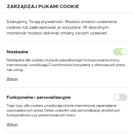
Przejdź do treści.
Przejdź do menu.
Przejdź do wyszukiwarki.
ZARZĄDZAJ PLIKAMI COOKIE
USTAWIENIA REGIONALNE
Szanujemy Twoją prywatność. Możesz zmienić ustawienia
cookies lub zaakceptować je wszystkie. W dowolnym
Lokalizacja
momencie możesz dokonać zmiany swoich ustawień.
Polska
Strona główna
WYPRZEDAŻE
Wieszaki
Język
Niezbędne
polski
Poprzedni
Następny
Niezbędne pliki cookies służą do prawidłowego funkcjonowania strony
internetowej i umożliwiają Ci komfortowe korzystanie z oferowanych przez
Waluta
nas usług.
Wieszak meblowy
Polski złoty (PLN)
Pliki cookies odpowiadają na podejmowane przez Ciebie działania w celu
Więcej
m.in. dostosowania Twoich ustawień preferencji prywatności, logowania czy
satyna/nikiel CH026
wypełniania formularzy. Dzięki plikom cookies strona, z której korzystasz,
może działać bez zakłóceń.
ZAPISZ
Funkcjonalne i personalizacyjne
Tego typu pliki cookies umożliwiają stronie internetowej zapamiętanie
wprowadzonych przez Ciebie ustawień oraz personalizację określonych
funkcjonalności czy prezentowanych treści.
Dzięki tym plikom cookies możemy zapewnić Ci większy komfort
Więcej
korzystania z funkcjonalności naszej strony poprzez dopasowanie jej do
Twoich indywidualnych preferencji. Wyrażenie zgody na funkcjonalne i