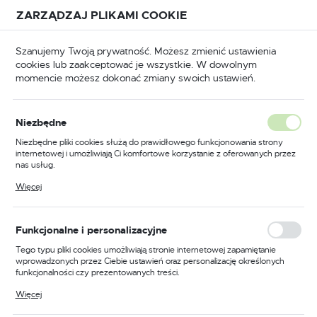
Przejdź do treści.
Przejdź do menu.
Przejdź do wyszukiwarki.
ZARZĄDZAJ PLIKAMI COOKIE
USTAWIENIA REGIONALNE
Szanujemy Twoją prywatność. Możesz zmienić ustawienia
cookies lub zaakceptować je wszystkie. W dowolnym
Lokalizacja
momencie możesz dokonać zmiany swoich ustawień.
Polska
Strona główna
Produkty
Język
Niezbędne
polski
Poprzedni
Następny
Niezbędne pliki cookies służą do prawidłowego funkcjonowania strony
internetowej i umożliwiają Ci komfortowe korzystanie z oferowanych przez
Waluta
nas usług.
Wieszak meblowy skręcany
Polski złoty (PLN)
Pliki cookies odpowiadają na podejmowane przez Ciebie działania w celu
Więcej
m.in. dostosowania Twoich ustawień preferencji prywatności, logowania czy
satyna/mosiądz CH129
wypełniania formularzy. Dzięki plikom cookies strona, z której korzystasz,
może działać bez zakłóceń.
ZAPISZ
Funkcjonalne i personalizacyjne
Tego typu pliki cookies umożliwiają stronie internetowej zapamiętanie
wprowadzonych przez Ciebie ustawień oraz personalizację określonych
funkcjonalności czy prezentowanych treści.
Dzięki tym plikom cookies możemy zapewnić Ci większy komfort
Więcej
korzystania z funkcjonalności naszej strony poprzez dopasowanie jej do
Twoich indywidualnych preferencji. Wyrażenie zgody na funkcjonalne i