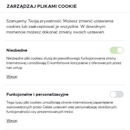
Przejdź do treści.
Przejdź do menu.
Przejdź do wyszukiwarki.
ZARZĄDZAJ PLIKAMI COOKIE
USTAWIENIA REGIONALNE
Szanujemy Twoją prywatność. Możesz zmienić ustawienia
cookies lub zaakceptować je wszystkie. W dowolnym
Lokalizacja
momencie możesz dokonać zmiany swoich ustawień.
Polska
BHP
Odzież trudnopalna
Bluzy trudnopalne
Język
Niezbędne
polski
Poprzedni
Następny
Niezbędne pliki cookies służą do prawidłowego funkcjonowania strony
internetowej i umożliwiają Ci komfortowe korzystanie z oferowanych przez
Waluta
nas usług.
Bluza Bizflame Industry, kolor
Polski złoty (PLN)
Pliki cookies odpowiadają na podejmowane przez Ciebie działania w celu
Więcej
m.in. dostosowania Twoich ustawień preferencji prywatności, logowania czy
pomarańczowy, rozmiar S
wypełniania formularzy. Dzięki plikom cookies strona, z której korzystasz,
może działać bez zakłóceń.
ZAPISZ
Funkcjonalne i personalizacyjne
Tego typu pliki cookies umożliwiają stronie internetowej zapamiętanie
wprowadzonych przez Ciebie ustawień oraz personalizację określonych
funkcjonalności czy prezentowanych treści.
Dzięki tym plikom cookies możemy zapewnić Ci większy komfort
Więcej
korzystania z funkcjonalności naszej strony poprzez dopasowanie jej do
Twoich indywidualnych preferencji. Wyrażenie zgody na funkcjonalne i