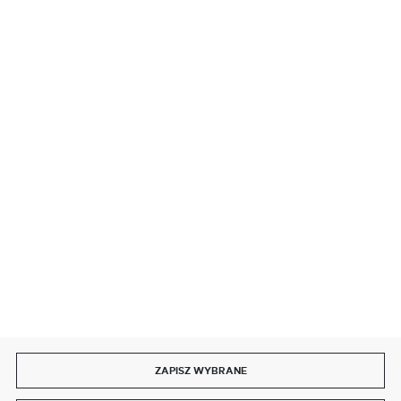
BEZPIECZNE PŁATNOŚCI
SZYBKA DOSTAWA
DOŁĄCZ DO NAS
ZAPISZ WYBRANE