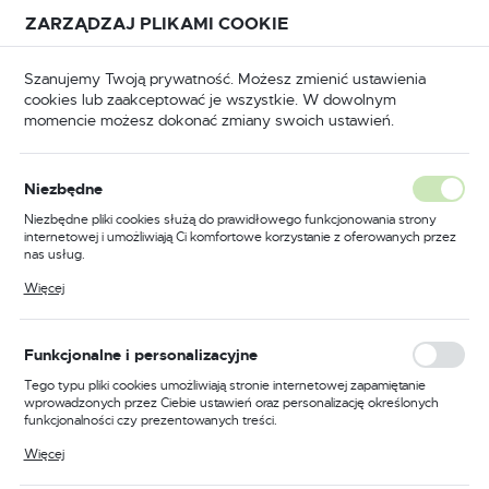
Przejdź do treści.
Przejdź do menu.
Przejdź do wyszukiwarki.
ZARZĄDZAJ PLIKAMI COOKIE
USTAWIENIA REGIONALNE
Szanujemy Twoją prywatność. Możesz zmienić ustawienia
cookies lub zaakceptować je wszystkie. W dowolnym
Lokalizacja
momencie możesz dokonać zmiany swoich ustawień.
Polska
BHP
Odzież trudnopalna
Bluzy trudnopalne
Język
Niezbędne
polski
Poprzedni
Następny
Niezbędne pliki cookies służą do prawidłowego funkcjonowania strony
internetowej i umożliwiają Ci komfortowe korzystanie z oferowanych przez
Waluta
nas usług.
Bluza Bizflame Industry, kolor
Polski złoty (PLN)
Pliki cookies odpowiadają na podejmowane przez Ciebie działania w celu
Więcej
m.in. dostosowania Twoich ustawień preferencji prywatności, logowania czy
pomarańczowy, rozmiar
wypełniania formularzy. Dzięki plikom cookies strona, z której korzystasz,
może działać bez zakłóceń.
XXXL
ZAPISZ
Funkcjonalne i personalizacyjne
Tego typu pliki cookies umożliwiają stronie internetowej zapamiętanie
wprowadzonych przez Ciebie ustawień oraz personalizację określonych
funkcjonalności czy prezentowanych treści.
Dzięki tym plikom cookies możemy zapewnić Ci większy komfort
Więcej
korzystania z funkcjonalności naszej strony poprzez dopasowanie jej do
Twoich indywidualnych preferencji. Wyrażenie zgody na funkcjonalne i