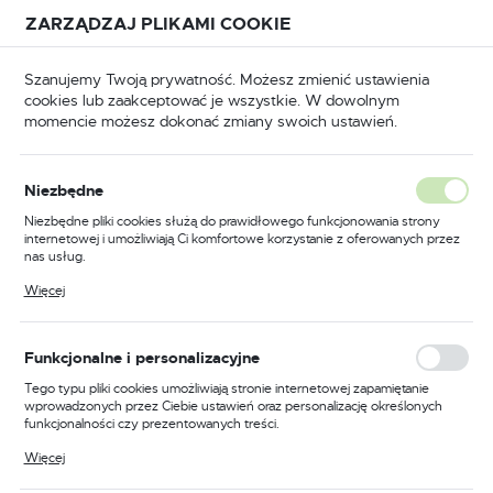
Przejdź do treści.
Przejdź do menu.
Przejdź do wyszukiwarki.
ZARZĄDZAJ PLIKAMI COOKIE
USTAWIENIA REGIONALNE
Szanujemy Twoją prywatność. Możesz zmienić ustawienia
cookies lub zaakceptować je wszystkie. W dowolnym
Lokalizacja
momencie możesz dokonać zmiany swoich ustawień.
Polska
BHP
Odzież trudnopalna
Bluzy trudnopalne
Język
Niezbędne
polski
Poprzedni
Następny
Niezbędne pliki cookies służą do prawidłowego funkcjonowania strony
internetowej i umożliwiają Ci komfortowe korzystanie z oferowanych przez
Waluta
nas usług.
Bluza odporna na działanie
Polski złoty (PLN)
Pliki cookies odpowiadają na podejmowane przez Ciebie działania w celu
Więcej
m.in. dostosowania Twoich ustawień preferencji prywatności, logowania czy
chemikaliów, kolor szary,
wypełniania formularzy. Dzięki plikom cookies strona, z której korzystasz,
może działać bez zakłóceń.
rozmiar S
ZAPISZ
Funkcjonalne i personalizacyjne
Tego typu pliki cookies umożliwiają stronie internetowej zapamiętanie
wprowadzonych przez Ciebie ustawień oraz personalizację określonych
funkcjonalności czy prezentowanych treści.
Dzięki tym plikom cookies możemy zapewnić Ci większy komfort
Więcej
korzystania z funkcjonalności naszej strony poprzez dopasowanie jej do
Twoich indywidualnych preferencji. Wyrażenie zgody na funkcjonalne i