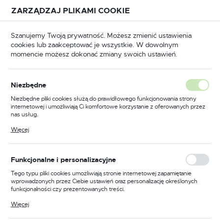
Przejdź do treści.
Przejdź do menu.
Przejdź do wyszukiwarki.
ZARZĄDZAJ PLIKAMI COOKIE
USTAWIENIA REGIONALNE
Szanujemy Twoją prywatność. Możesz zmienić ustawienia
cookies lub zaakceptować je wszystkie. W dowolnym
Lokalizacja
momencie możesz dokonać zmiany swoich ustawień.
Polska
BHP
Odzież trudnopalna
Bluzy trudnopalne
Język
Niezbędne
polski
Poprzedni
Następny
Niezbędne pliki cookies służą do prawidłowego funkcjonowania strony
internetowej i umożliwiają Ci komfortowe korzystanie z oferowanych przez
Waluta
nas usług.
Bluza odporna na działanie
Polski złoty (PLN)
Pliki cookies odpowiadają na podejmowane przez Ciebie działania w celu
Więcej
m.in. dostosowania Twoich ustawień preferencji prywatności, logowania czy
chemikaliów, kolor szary,
wypełniania formularzy. Dzięki plikom cookies strona, z której korzystasz,
może działać bez zakłóceń.
rozmiar XXXL
ZAPISZ
Funkcjonalne i personalizacyjne
Tego typu pliki cookies umożliwiają stronie internetowej zapamiętanie
wprowadzonych przez Ciebie ustawień oraz personalizację określonych
funkcjonalności czy prezentowanych treści.
Dzięki tym plikom cookies możemy zapewnić Ci większy komfort
Więcej
korzystania z funkcjonalności naszej strony poprzez dopasowanie jej do
Twoich indywidualnych preferencji. Wyrażenie zgody na funkcjonalne i