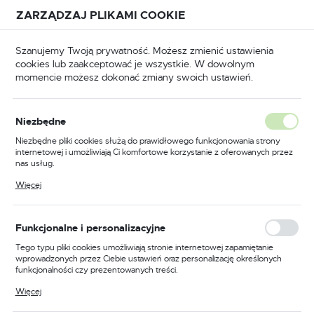
Przejdź do treści.
Przejdź do menu.
Przejdź do wyszukiwarki.
ZARZĄDZAJ PLIKAMI COOKIE
USTAWIENIA REGIONALNE
Szanujemy Twoją prywatność. Możesz zmienić ustawienia
cookies lub zaakceptować je wszystkie. W dowolnym
Lokalizacja
momencie możesz dokonać zmiany swoich ustawień.
Polska
Odzież trudnopalna
Kombinezony trudnopalne
Język
Niezbędne
polski
Poprzedni
Następny
Niezbędne pliki cookies służą do prawidłowego funkcjonowania strony
internetowej i umożliwiają Ci komfortowe korzystanie z oferowanych przez
Waluta
nas usług.
Kombinezon Araflame Gold,
Polski złoty (PLN)
Pliki cookies odpowiadają na podejmowane przez Ciebie działania w celu
Więcej
m.in. dostosowania Twoich ustawień preferencji prywatności, logowania czy
kolor granatowy, rozmiar 38
wypełniania formularzy. Dzięki plikom cookies strona, z której korzystasz,
może działać bez zakłóceń.
ZAPISZ
Funkcjonalne i personalizacyjne
Tego typu pliki cookies umożliwiają stronie internetowej zapamiętanie
wprowadzonych przez Ciebie ustawień oraz personalizację określonych
funkcjonalności czy prezentowanych treści.
Dzięki tym plikom cookies możemy zapewnić Ci większy komfort
Więcej
korzystania z funkcjonalności naszej strony poprzez dopasowanie jej do
Twoich indywidualnych preferencji. Wyrażenie zgody na funkcjonalne i