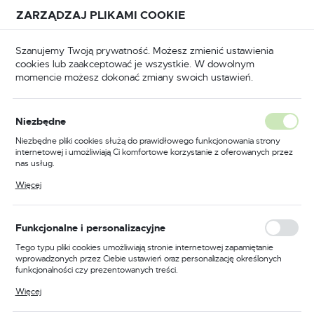
Przejdź do treści.
Przejdź do menu.
Przejdź do wyszukiwarki.
ZARZĄDZAJ PLIKAMI COOKIE
USTAWIENIA REGIONALNE
Szanujemy Twoją prywatność. Możesz zmienić ustawienia
cookies lub zaakceptować je wszystkie. W dowolnym
Lokalizacja
momencie możesz dokonać zmiany swoich ustawień.
Polska
Odzież trudnopalna
Kombinezony trudnopalne
Język
Niezbędne
polski
Poprzedni
Następny
Niezbędne pliki cookies służą do prawidłowego funkcjonowania strony
internetowej i umożliwiają Ci komfortowe korzystanie z oferowanych przez
Waluta
nas usług.
Kombinezon Araflame Gold,
Polski złoty (PLN)
Pliki cookies odpowiadają na podejmowane przez Ciebie działania w celu
Więcej
m.in. dostosowania Twoich ustawień preferencji prywatności, logowania czy
kolor granatowy, rozmiar 44
wypełniania formularzy. Dzięki plikom cookies strona, z której korzystasz,
może działać bez zakłóceń.
ZAPISZ
Funkcjonalne i personalizacyjne
Tego typu pliki cookies umożliwiają stronie internetowej zapamiętanie
wprowadzonych przez Ciebie ustawień oraz personalizację określonych
funkcjonalności czy prezentowanych treści.
Dzięki tym plikom cookies możemy zapewnić Ci większy komfort
Więcej
korzystania z funkcjonalności naszej strony poprzez dopasowanie jej do
Twoich indywidualnych preferencji. Wyrażenie zgody na funkcjonalne i