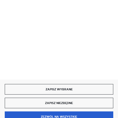
BEZPIECZNE PŁATNOŚCI
SZYBKA DOSTAWA
DOŁĄCZ DO NAS
ZAPISZ WYBRANE
Copyright by delmet.pl
ZAPISZ NIEZBĘDNE
Agencja interaktywna
[ti]
Powered by
2ClickShop®
0
ZEZWÓL NA WSZYSTKIE