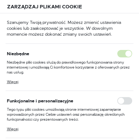
Przejdź do treści.
Przejdź do menu.
Przejdź do wyszukiwarki.
ZARZĄDZAJ PLIKAMI COOKIE
USTAWIENIA REGIONALNE
Szanujemy Twoją prywatność. Możesz zmienić ustawienia
cookies lub zaakceptować je wszystkie. W dowolnym
Lokalizacja
momencie możesz dokonać zmiany swoich ustawień.
Polska
BHP
Odzież trudnopalna
Koszule trudnopalne
Język
Niezbędne
polski
Poprzedni
Następny
Niezbędne pliki cookies służą do prawidłowego funkcjonowania strony
internetowej i umożliwiają Ci komfortowe korzystanie z oferowanych przez
Waluta
nas usług.
Koszula Bizflame Work, kolor
Polski złoty (PLN)
Pliki cookies odpowiadają na podejmowane przez Ciebie działania w celu
Więcej
m.in. dostosowania Twoich ustawień preferencji prywatności, logowania czy
czerwony, rozmiar L
wypełniania formularzy. Dzięki plikom cookies strona, z której korzystasz,
może działać bez zakłóceń.
ZAPISZ
Funkcjonalne i personalizacyjne
Tego typu pliki cookies umożliwiają stronie internetowej zapamiętanie
wprowadzonych przez Ciebie ustawień oraz personalizację określonych
funkcjonalności czy prezentowanych treści.
Dzięki tym plikom cookies możemy zapewnić Ci większy komfort
Więcej
korzystania z funkcjonalności naszej strony poprzez dopasowanie jej do
Twoich indywidualnych preferencji. Wyrażenie zgody na funkcjonalne i