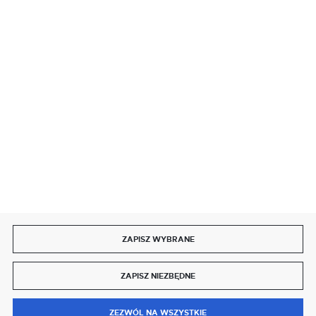
BEZPIECZNE PŁATNOŚCI
SZYBKA DOSTAWA
DOŁĄCZ DO NAS
ZAPISZ WYBRANE
Copyright by delmet.pl
ZAPISZ NIEZBĘDNE
Agencja interaktywna
[ti]
Powered by
2ClickShop®
0
ZEZWÓL NA WSZYSTKIE