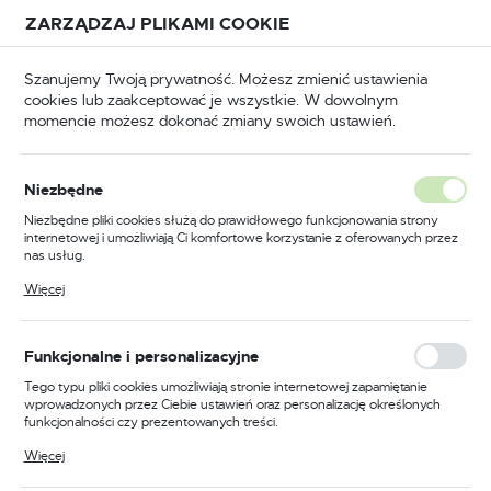
Przejdź do treści.
Przejdź do menu.
Przejdź do wyszukiwarki.
ZARZĄDZAJ PLIKAMI COOKIE
USTAWIENIA REGIONALNE
Szanujemy Twoją prywatność. Możesz zmienić ustawienia
cookies lub zaakceptować je wszystkie. W dowolnym
Lokalizacja
momencie możesz dokonać zmiany swoich ustawień.
Polska
BHP
Odzież trudnopalna
Koszule trudnopalne
Język
Niezbędne
polski
Poprzedni
Następny
Niezbędne pliki cookies służą do prawidłowego funkcjonowania strony
internetowej i umożliwiają Ci komfortowe korzystanie z oferowanych przez
Waluta
nas usług.
Koszula Bizflame Work, kolor
Polski złoty (PLN)
Pliki cookies odpowiadają na podejmowane przez Ciebie działania w celu
Więcej
m.in. dostosowania Twoich ustawień preferencji prywatności, logowania czy
czerwony, rozmiar XXL
wypełniania formularzy. Dzięki plikom cookies strona, z której korzystasz,
może działać bez zakłóceń.
ZAPISZ
Funkcjonalne i personalizacyjne
Tego typu pliki cookies umożliwiają stronie internetowej zapamiętanie
wprowadzonych przez Ciebie ustawień oraz personalizację określonych
funkcjonalności czy prezentowanych treści.
Dzięki tym plikom cookies możemy zapewnić Ci większy komfort
Więcej
korzystania z funkcjonalności naszej strony poprzez dopasowanie jej do
Twoich indywidualnych preferencji. Wyrażenie zgody na funkcjonalne i