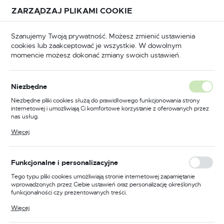
Przejdź do treści.
Przejdź do menu.
Przejdź do wyszukiwarki.
ZARZĄDZAJ PLIKAMI COOKIE
USTAWIENIA REGIONALNE
Szanujemy Twoją prywatność. Możesz zmienić ustawienia
cookies lub zaakceptować je wszystkie. W dowolnym
Lokalizacja
momencie możesz dokonać zmiany swoich ustawień.
Polska
BHP
Odzież trudnopalna
Koszule trudnopalne
Język
Niezbędne
polski
Poprzedni
Następny
Niezbędne pliki cookies służą do prawidłowego funkcjonowania strony
internetowej i umożliwiają Ci komfortowe korzystanie z oferowanych przez
Waluta
nas usług.
Koszula Bizflame Work, kolor
Polski złoty (PLN)
Pliki cookies odpowiadają na podejmowane przez Ciebie działania w celu
Więcej
m.in. dostosowania Twoich ustawień preferencji prywatności, logowania czy
granatowy, rozmiar L
wypełniania formularzy. Dzięki plikom cookies strona, z której korzystasz,
może działać bez zakłóceń.
ZAPISZ
Funkcjonalne i personalizacyjne
Tego typu pliki cookies umożliwiają stronie internetowej zapamiętanie
wprowadzonych przez Ciebie ustawień oraz personalizację określonych
funkcjonalności czy prezentowanych treści.
Dzięki tym plikom cookies możemy zapewnić Ci większy komfort
Więcej
korzystania z funkcjonalności naszej strony poprzez dopasowanie jej do
Twoich indywidualnych preferencji. Wyrażenie zgody na funkcjonalne i