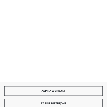
BEZPIECZNE PŁATNOŚCI
SZYBKA DOSTAWA
DOŁĄCZ DO NAS
ZAPISZ WYBRANE
Copyright by delmet.pl
ZAPISZ NIEZBĘDNE
Agencja interaktywna
[ti]
Powered by
2ClickShop®