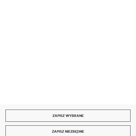
BEZPIECZNE PŁATNOŚCI
SZYBKA DOSTAWA
DOŁĄCZ DO NAS
ZAPISZ WYBRANE
Copyright by delmet.pl
ZAPISZ NIEZBĘDNE
Agencja interaktywna
[ti]
Powered by
2ClickShop®