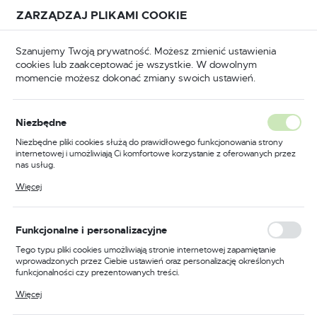
Przejdź do treści.
Przejdź do menu.
Przejdź do wyszukiwarki.
ZARZĄDZAJ PLIKAMI COOKIE
USTAWIENIA REGIONALNE
Szanujemy Twoją prywatność. Możesz zmienić ustawienia
cookies lub zaakceptować je wszystkie. W dowolnym
Lokalizacja
momencie możesz dokonać zmiany swoich ustawień.
Polska
BHP
Odzież trudnopalna
Koszule trudnopalne
Język
Niezbędne
polski
Poprzedni
Następny
Niezbędne pliki cookies służą do prawidłowego funkcjonowania strony
internetowej i umożliwiają Ci komfortowe korzystanie z oferowanych przez
Waluta
nas usług.
Koszula Bizflame Work, kolor
Polski złoty (PLN)
Pliki cookies odpowiadają na podejmowane przez Ciebie działania w celu
Więcej
m.in. dostosowania Twoich ustawień preferencji prywatności, logowania czy
granatowy, rozmiar XXXL
wypełniania formularzy. Dzięki plikom cookies strona, z której korzystasz,
może działać bez zakłóceń.
ZAPISZ
Funkcjonalne i personalizacyjne
Tego typu pliki cookies umożliwiają stronie internetowej zapamiętanie
wprowadzonych przez Ciebie ustawień oraz personalizację określonych
funkcjonalności czy prezentowanych treści.
Dzięki tym plikom cookies możemy zapewnić Ci większy komfort
Więcej
korzystania z funkcjonalności naszej strony poprzez dopasowanie jej do
Twoich indywidualnych preferencji. Wyrażenie zgody na funkcjonalne i