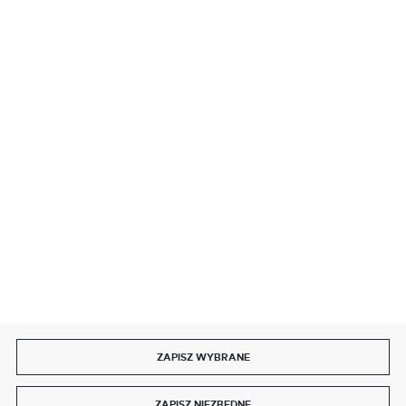
BEZPIECZNE PŁATNOŚCI
SZYBKA DOSTAWA
DOŁĄCZ DO NAS
ZAPISZ WYBRANE
Copyright by delmet.pl
ZAPISZ NIEZBĘDNE