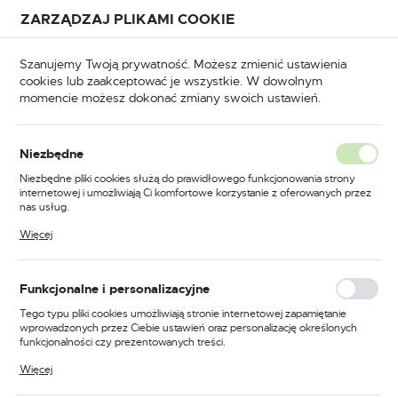
Przejdź do treści.
Przejdź do menu.
Przejdź do wyszukiwarki.
ZARZĄDZAJ PLIKAMI COOKIE
USTAWIENIA REGIONALNE
Szanujemy Twoją prywatność. Możesz zmienić ustawienia
cookies lub zaakceptować je wszystkie. W dowolnym
Lokalizacja
momencie możesz dokonać zmiany swoich ustawień.
Polska
BHP
Odzież trudnopalna
Koszule trudnopalne
Język
Niezbędne
polski
Poprzedni
Następny
Niezbędne pliki cookies służą do prawidłowego funkcjonowania strony
internetowej i umożliwiają Ci komfortowe korzystanie z oferowanych przez
Waluta
nas usług.
Koszula Bizflame Work, kolor
Polski złoty (PLN)
Pliki cookies odpowiadają na podejmowane przez Ciebie działania w celu
Więcej
m.in. dostosowania Twoich ustawień preferencji prywatności, logowania czy
niebieski, rozmiar XS
wypełniania formularzy. Dzięki plikom cookies strona, z której korzystasz,
może działać bez zakłóceń.
ZAPISZ
Funkcjonalne i personalizacyjne
Tego typu pliki cookies umożliwiają stronie internetowej zapamiętanie
wprowadzonych przez Ciebie ustawień oraz personalizację określonych
funkcjonalności czy prezentowanych treści.
Dzięki tym plikom cookies możemy zapewnić Ci większy komfort
Więcej
korzystania z funkcjonalności naszej strony poprzez dopasowanie jej do
Twoich indywidualnych preferencji. Wyrażenie zgody na funkcjonalne i