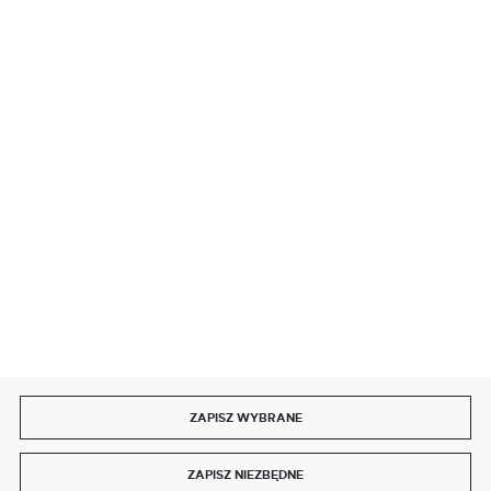
BEZPIECZNE PŁATNOŚCI
SZYBKA DOSTAWA
DOŁĄCZ DO NAS
ZAPISZ WYBRANE
Copyright by delmet.pl
ZAPISZ NIEZBĘDNE
Agencja interaktywna
[ti]
Powered by
2ClickShop®